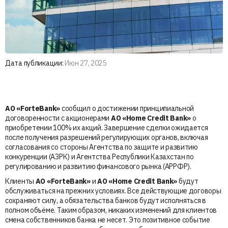
Дата публикации:
Июн 27, 2025
АО «ForteBank»
сообщил о достижении принципиальной
договоренности с акционерами
АО «Home Credit Bank»
о
приобретении 100% их акций. Завершение сделки ожидается
после получения разрешений регулирующих органов, включая
согласования со стороны Агентства по защите и развитию
конкуренции (АЗРК) и Агентства Республики Казахстан по
регулированию и развитию финансового рынка (АРРФР).
Клиенты
АО «ForteBank»
и
АО «Home Credit Bank»
будут
обслуживаться на прежних условиях. Все действующие договоры
сохраняют силу, а обязательства банков будут исполняться в
полном объёме. Таким образом, никаких изменений для клиентов
смена собственников банка не несет. Это позитивное событие