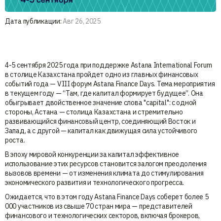
Дата публикации:
Авг 26, 2025
4-5 сентября 2025 года при поддержке Astana International Forum
в столице Казахстана пройдет одно из главных финансовых
событий года — VIII форум Astana Finance Days. Тема мероприятия
в текущем году — “Там, где капитал формирует будущее”. Она
обыгрывает двойственное значение слова "capital": с одной
стороны, Астана — столица Казахстана и стремительно
развивающийся финансовый центр, соединяющий Восток и
Запад, а с другой — капитал как движущая сила устойчивого
роста.
В эпоху мировой конкуренции за капитал эффективное
использование этих ресурсов становится залогом преодоления
вызовов времени — от изменения климата до стимулирования
экономического развития и технологического прогресса.
Ожидается, что в этом году Astana Finance Days соберет более 5
000 участников из свыше 70 стран мира — представителей
финансового и технологических секторов, включая брокеров,