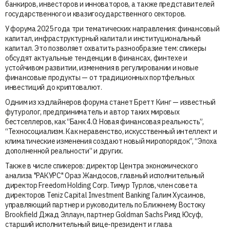
банкиров, инвесторов и инноваторов, а также представителей
государственного и квазигосударственного секторов.
У форума 2025 года три тематических направления: финансовый
капитал, инфраструктурный капитал и институциональный
капитал. Это позволяет охватить разнообразие тем: спикеры
обсудят актуальные тенденции в финансах, финтехе и
устойчивом развитии, изменения в регулировании и новые
финансовые продукты — от традиционных портфельных
инвестиций до криптовалют.
Одним из хэдлайнеров форума станет Бретт Кинг — известный
футуролог, предприниматель и автор таких мировых
бестселлеров, как “Банк 4.0: Новая финансовая реальность”,
“Техносоциализм. Как неравенство, искусственный интеллект и
климатические изменения создают новый миропорядок”, “Эпоха
дополненной реальности” и других.
Также в числе спикеров: директор Центра экономического
анализа "РАКУРС" Ораз Жандосов, главный исполнительный
директор Freedom Holding Corp. Тимур Турлов, член совета
директоров Teniz Capital Investment Banking Галим Хусаинов,
управляющий партнер и руководитель по Ближнему Востоку
Brookfield Джад Эллаун, партнер Goldman Sachs Рияд Юсуф,
старший исполнительный вице-президент и глава