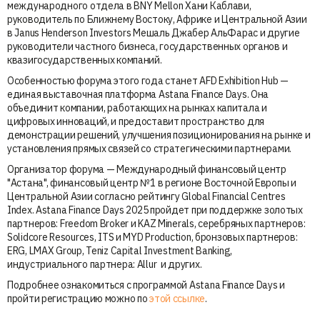
международного отдела в BNY Mellon Хани Каблави,
руководитель по Ближнему Востоку, Африке и Центральной Азии
в Janus Henderson Investors Мешаль Джабер АльФарас и другие
руководители частного бизнеса, государственных органов и
квазигосударственных компаний.
Особенностью форума этого года станет AFD Exhibition Hub —
единая выставочная платформа Astana Finance Days. Она
объединит компании, работающих на рынках капитала и
цифровых инноваций, и предоставит пространство для
демонстрации решений, улучшения позиционирования на рынке и
установления прямых связей со стратегическими партнерами.
Организатор форума — Международный финансовый центр
"Астана", финансовый центр №1 в регионе Восточной Европы и
Центральной Азии согласно рейтингу Global Financial Centres
Index. Astana Finance Days 2025 пройдет при поддержке золотых
партнеров: Freedom Broker и KAZ Minerals, серебряных партнеров:
Solidcore Resources, ITS и MYD Production, бронзовых партнеров:
ERG, LMAX Group, Teniz Capital Investment Banking,
индустриального партнера: Allur и других.
Подробнее ознакомиться с программой Astana Finance Days и
пройти регистрацию можно по
этой ссылке
.