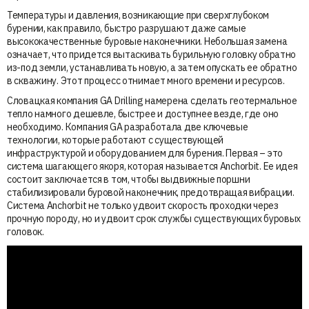
Температуры и давления, возникающие при сверхглубоком
бурении, как правило, быстро разрушают даже самые
высококачественные буровые наконечники. Небольшая замена
означает, что придется вытаскивать бурильную головку обратно
из-под земли, устанавливать новую, а затем опускать ее обратно
в скважину. Этот процесс отнимает много времени и ресурсов.
Словацкая компания GA Drilling намерена сделать геотермальное
тепло намного дешевле, быстрее и доступнее везде, где оно
необходимо. Компания GA разработала две ключевые
технологии, которые работают с существующей
инфраструктурой и оборудованием для бурения. Первая – это
система шагающего якоря, которая называется Anchorbit. Ее идея
состоит заключается в том, чтобы выдвижные поршни
стабилизировали буровой наконечник, предотвращая вибрации.
Система Anchorbit не только удвоит скорость проходки через
прочную породу, но и удвоит срок службы существующих буровых
головок.