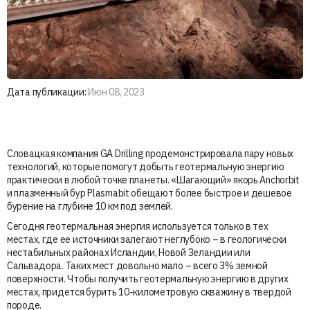
Дата публикации:
Июн 08, 2023
Словацкая компания GA Drilling продемонстрировала пару новых
технологий, которые помогут добыть геотермальную энергию
практически в любой точке планеты. «Шагающий» якорь Anchorbit
и плазменный бур Plasmabit обещают более быстрое и дешевое
бурение на глубине 10 км под землей.
Сегодня геотермальная энергия используется только в тех
местах, где ее источники залегают неглубоко – в геологически
нестабильных районах Исландии, Новой Зеландии или
Сальвадора. Таких мест довольно мало – всего 3% земной
поверхности. Чтобы получить геотермальную энергию в других
местах, придется бурить 10-километровую скважину в твердой
породе.