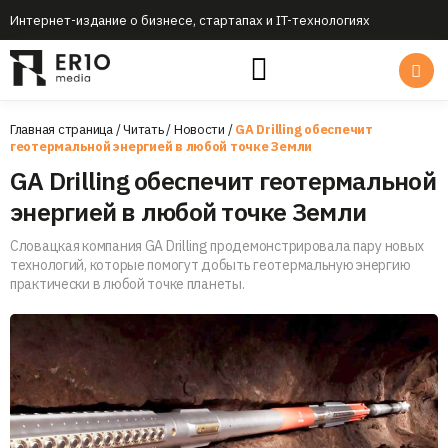
Интернет-издание о бизнесе, стартапах и IT-технологиях
Главная страница
/
Читать
/
Новости
/
GA Drilling обеспечит
геотермальной энергией в любой точке Земли
GA Drilling обеспечит геотермальной
энергией в любой точке Земли
Словацкая компания GA Drilling продемонстрировала пару новых
технологий, которые помогут добыть геотермальную энергию
практически в любой точке планеты.