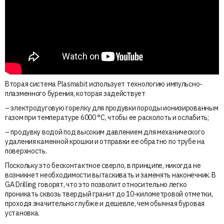
Вторая система Plasmabit использует технологию импульсно-
плазменного бурения, которая задействует
– электродуговую горелку для продувки породы ионизированным
газом при температуре 6000 °C, чтобы ее расколоть и ослабить;
– продувку водой под высоким давлением для механического
удаления каменной крошки и отправки ее обратно по трубе на
поверхность.
Поскольку это бесконтактное сверло, в принципе, никогда не
возникнет необходимости вытаскивать и заменять наконечник. В
GA Drilling говорят, что это позволит относительно легко
проникать сквозь твердый гранит до 10-километровой отметки,
проходя значительно глубже и дешевле, чем обычная буровая
установка.