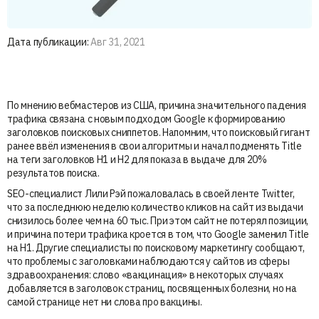
Дата публикации:
Авг 31, 2021
По мнению вебмастеров из США, причина значительного падения
трафика связана с новым подходом Google к формированию
заголовков поисковых сниппетов. Напомним, что поисковый гигант
ранее ввёл изменения в свои алгоритмы и начал подменять Title
на теги заголовков H1 и H2 для показа в выдаче для 20%
результатов поиска.
SEO-специалист Лили Рэй пожаловалась в своей ленте Twitter,
что за последнюю неделю количество кликов на сайт из выдачи
снизилось более чем на 60 тыс. При этом сайт не потерял позиции,
и причина потери трафика кроется в том, что Google заменил Title
на H1. Другие специалисты по поисковому маркетингу сообщают,
что проблемы с заголовками наблюдаются у сайтов из сферы
здравоохранения: слово «вакцинация» в некоторых случаях
добавляется в заголовок страниц, посвященных болезни, но на
самой странице нет ни слова про вакцины.