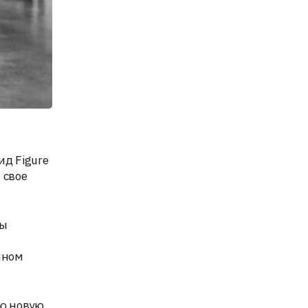
ид Figure
 свое
ны
мном
ую новую