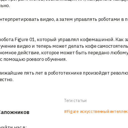
льно.
терпретировать видео, а затем управлять роботами в 
робота Figure 01, который управлял кофемашиной. Как 
зучение видео и теперь может делать кофе самостоятель
тономное действие, которое может быть передано любому
 с помощью роевого обучения.
 ближайшие пять лет в робототехнике произойдет револ
естно.
Теги статьи
Сапожников
#Figure
искусственный интеллек
найти нас в: