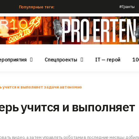
#Гранты
Популярные теги:
ероприятия
Спецпроекты
IT — герой
10
ь учится и выполняет задачи автономно
ерь учится и выполняет
вать видео, а затем управлять роботами в последние месяцы добил