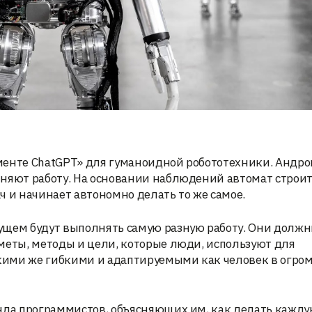
менте ChatGPT» для гуманоидной робототехники. Андро
няют работу. На основании наблюдений автомат строит
ч и начинает автономно делать то же самое.
ущем будут выполнять самую разную работу. Они долж
меты, методы и цели, которые люди, используют для
кими же гибкими и адаптируемыми как человек в огро
анда программистов, объясняющих им, как делать кажд