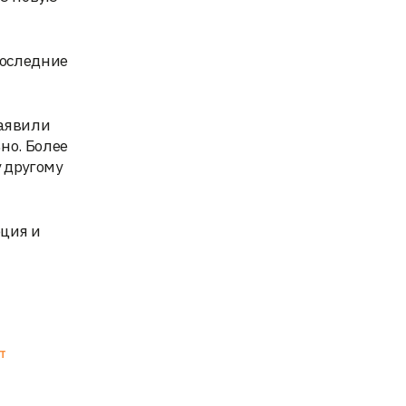
последние
заявили
но. Более
 другому
юция и
т