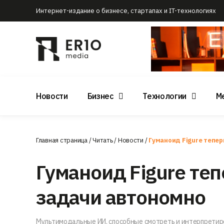
Интернет-издание о бизнесе, стартапах и IT-технологиях
Новости
Бизнес
Технологии
М
Главная страница
/
Читать
/
Новости
/
Гуманоид Figure тепер
Гуманоид Figure теп
задачи автономно
Мультимодальные ИИ, способные смотреть и интерпретиро