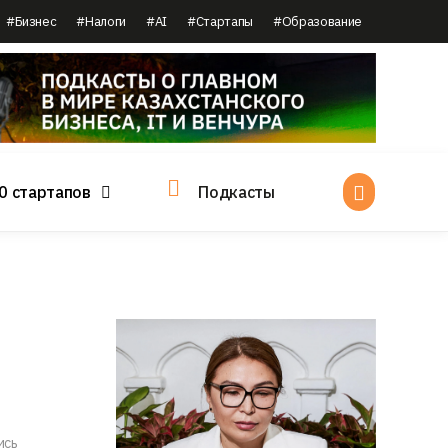
#Бизнес
#Налоги
#AI
#Стартапы
#Образование
0 стартапов
Подкасты
ись