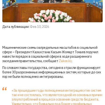
Дата публикации:
Фев 10, 2026
Мошеннические схемы запредельных масштабов в социальной
сфере – Президент Казахстана Касым-Жомарт Токаев поручил
навести порядок в социальной сфере в ходе расширенного
заседания правительства, сообщает
Zakon.kz
.
По словам главы государства, сегодня в отрасли функционирует
более 30 разрозненных информационных систем, которые до сих
пор не были полноценно интегрированы.
«За прошедшие годы полноценная интеграция этих систем
так и не состоялась, что является одной из основных причин
злоупотреблений в процессе освоения средств бюджета.
Удивительно, что буквально под боком у профильных