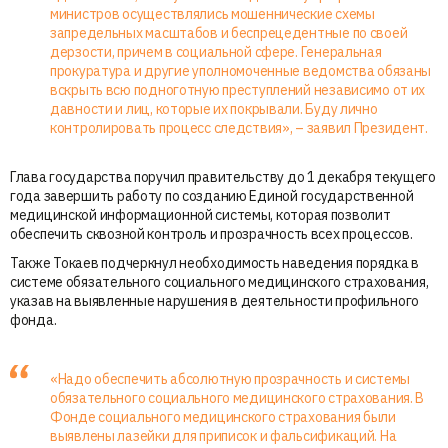
министров осуществлялись мошеннические схемы
запредельных масштабов и беспрецедентные по своей
дерзости, причем в социальной сфере. Генеральная
прокуратура и другие уполномоченные ведомства обязаны
вскрыть всю подноготную преступлений независимо от их
давности и лиц, которые их покрывали. Буду лично
контролировать процесс следствия», – заявил Президент.
Глава государства поручил правительству до 1 декабря текущего
года завершить работу по созданию Единой государственной
медицинской информационной системы, которая позволит
обеспечить сквозной контроль и прозрачность всех процессов.
Также Токаев подчеркнул необходимость наведения порядка в
системе обязательного социального медицинского страхования,
указав на выявленные нарушения в деятельности профильного
фонда.
«Надо обеспечить абсолютную прозрачность и системы
обязательного социального медицинского страхования. В
Фонде социального медицинского страхования были
выявлены лазейки для приписок и фальсификаций. На