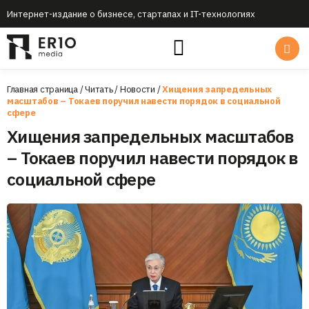
Интернет-издание о бизнесе, стартапах и IT-технологиях
Главная страница
/
Читать
/
Новости
/
Хищения запредельных
масштабов – Токаев поручил навести порядок в социальной
сфере
Хищения запредельных масштабов
– Токаев поручил навести порядок в
социальной сфере