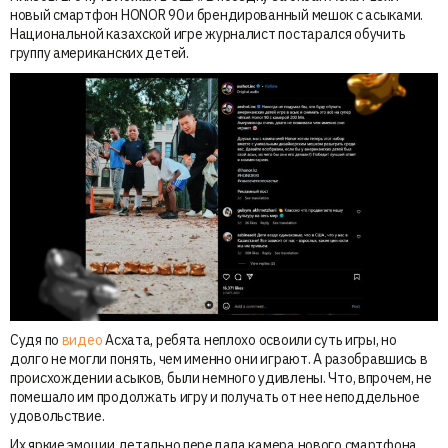
новый смартфон HONOR 90 и брендированный мешок с асыками.
Национальной казахской игре журналист постарался обучить
группу американских детей.
Судя по
видео
Асхата, ребята неплохо освоили суть игры, но
долго не могли понять, чем именно они играют. А разобравшись в
происхождении асыков, были немного удивлены. Что, впрочем, не
помешало им продолжать игру и получать от нее неподдельное
удовольствие.
Их яркие эмоции детально передала камера нового смартфона