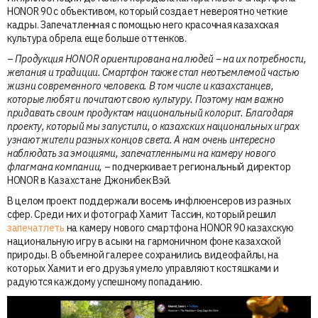
HONOR 90 с объективом, который создает невероятно четкие
кадры. Запечатленная с помощью него красочная казахская
культура обрела еще больше оттенков.
–
Продукция HONOR ориентирована на людей – на их потребности,
желания и традиции. Смартфон также стал неотъемлемой частью
жизни современного человека. В том числе и казахстанцев,
которые любят и почитают свою культуру. Поэтому нам важно
придавать своим продуктам национальный колорит. Благодаря
проекту, который мы запустили, о казахских национальных играх
узнают жители разных концов света. А нам очень интересно
наблюдать за эмоциями, запечатленными на камеру нового
флагмана компании,
– подчеркивает региональный директор
HONOR в Казахстане Джонибек Вэй.
В целом проект поддержали восемь инфлюенсеров из разных
сфер. Среди них и фотограф Хамит Тассин, который решил
запечатлеть
на камеру нового смартфона HONOR 90 казахскую
национальную игру в асыки на гармоничном фоне казахской
природы. В объемной галерее сохранились видеофайлы, на
которых Хамит и его друзья умело управляют костяшками и
радуются каждому успешному попаданию.