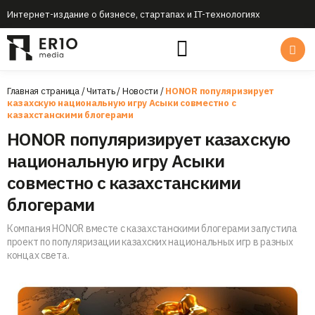
Интернет-издание о бизнесе, стартапах и IT-технологиях
Главная страница
/
Читать
/
Новости
/
HONOR популяризирует
казахскую национальную игру Асыки совместно с
казахстанскими блогерами
HONOR популяризирует казахскую
национальную игру Асыки
совместно с казахстанскими
блогерами
Компания HONOR вместе с казахстанскими блогерами запустила
проект по популяризации казахских национальных игр в разных
концах света.