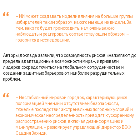
– ИИ может создавать модели влияния на большие группы
избирателей таким образом, какого мы еще не видели. За
тем, как это будет происходить, нам очень важно
наблюдать и реагировать соответствующим образом, –
говорится в исследовании.
Авторы доклада заявили, что совокупность рисков «напрягают до
предела адаптационные возможности мира», и призвали
лидеров сосредоточиться на глобальном сотрудничестве и
создании защитных барьеров от наиболее разрушительных
проблем.
– Нестабильный мировой порядок, характеризующийся
поляризацией мнений и отсутствием безопасности,
тяжелые последствия экстремальных погодных условий и
экономическая неопределенность приводят к ускоренному
распространению рисков, включая дезинформацию и
манипуляции, – резюмирует управляющий директор ВЭФ
Саадия Захиди.