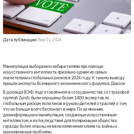
Дата публикации:
Янв 11, 2024
Манипуляция выборами и избирателями при помощи
искусственного интеллекта признано одним из самых
значительных глобальных рисков в 2024 году. К такому выводу
пришли эксперты Всемирного экономического форума в Давосе.
В докладе ВЭФ, подготовленном в сотрудничестве со страховой
группой Zurich, были опрошены более 1400 экспертов по
глобальным рискам, политиков и руководителей отраслей о том,
что их больше всего беспокоит в мире. По их мнению,
дезинформация и манипуляция, созданные искусственным
интеллектом, и их последствия для поляризации общества
гораздо более опасны нежели изменение климата, войны и
экономические проблемы.