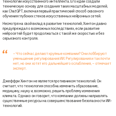
технологии искусственного интеллекта. Его идеи создали
техническую основу для создания таких масштабных моделей,
как ChatGPT, включая первый практический способ сквозного
обучения глубоких стеков искусственных нейронных сетей.
Несмотря на свой вклад в развитие технологий, Хинтон давно
предупреждал о возможных последствиях, если развитие
нейросетей будет продолжаться с такой же скоростью и без
серьезного контроля.
– Что сейчас делают крупные компании? Они лоббируют
уменьшение регулирования ИИ. Регулирования и так почти
нет, но они хотят его дальнейшего ослабления, – отмечает
эксперт.
Джеффри Хинтон не является противником технологий. Он
считает, что технология способна изменить образование,
медицину, науку и, возможно, решить проблему изменения
климата. Однако он говорит, что компании должны направлять
существенные ресурсы на совершенствование безопасности ИИ-
технологий.