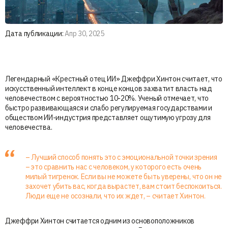
Дата публикации:
Апр 30, 2025
Легендарный «Крестный отец ИИ» Джеффри Хинтон считает, что
искусственный интеллект в конце концов захватит власть над
человечеством с вероятностью 10-20%. Ученый отмечает, что
быстро развивающаяся и слабо регулируемая государствами и
обществом ИИ-индустрия представляет ощутимую угрозу для
человечества.
– Лучший способ понять это с эмоциональной точки зрения
– это сравнить нас с человеком, у которого есть очень
милый тигренок. Если вы не можете быть уверены, что он не
захочет убить вас, когда вырастет, вам стоит беспокоиться.
Люди еще не осознали, что их ждет, – считает Хинтон.
Джеффри Хинтон считается одним из основоположников