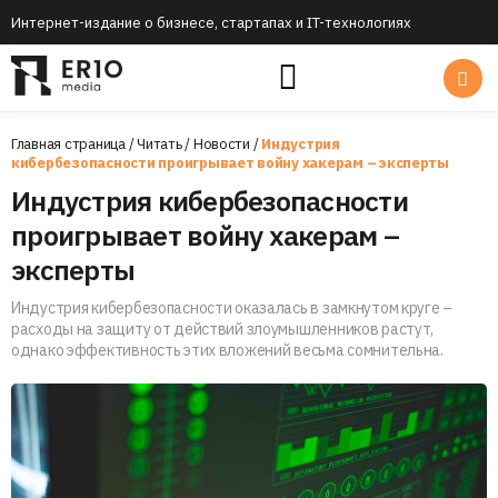
Интернет-издание о бизнесе, стартапах и IT-технологиях
Главная страница
/
Читать
/
Новости
/
Индустрия
кибербезопасности проигрывает войну хакерам – эксперты
Индустрия кибербезопасности
проигрывает войну хакерам –
эксперты
Индустрия кибербезопасности оказалась в замкнутом круге –
расходы на защиту от действий злоумышленников растут,
однако эффективность этих вложений весьма сомнительна.