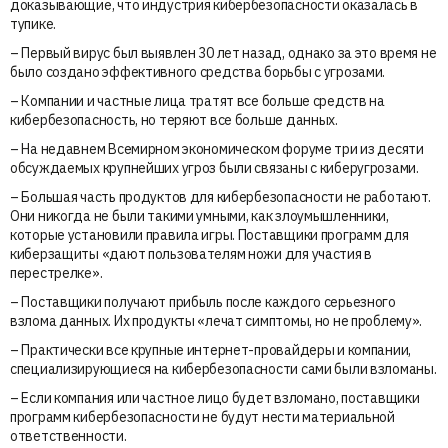
доказывающие, что индустрия кибербезопасности оказалась в
тупике.
– Первый вирус был выявлен 30 лет назад, однако за это время не
было создано эффективного средства борьбы с угрозами.
– Компании и частные лица тратят все больше средств на
кибербезопасность, но теряют все больше данных.
– На недавнем Всемирном экономическом форуме три из десяти
обсуждаемых крупнейших угроз были связаны с киберугрозами.
– Большая часть продуктов для кибербезопасности не работают.
Они никогда не были такими умными, как злоумышленники,
которые установили правила игры. Поставщики программ для
киберзащиты «дают пользователям ножи для участия в
перестрелке».
– Поставщики получают прибыль после каждого серьезного
взлома данных. Их продукты «лечат симптомы, но не проблему».
– Практически все крупные интернет-провайдеры и компании,
специализирующиеся на кибербезопасности сами были взломаны.
– Если компания или частное лицо будет взломано, поставщики
программ кибербезопасности не будут нести материальной
ответственности.