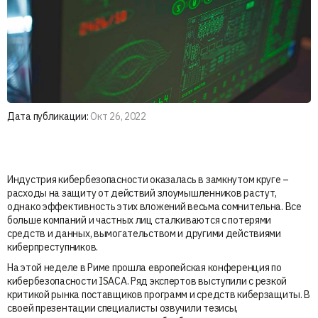
Дата публикации:
Окт 26, 2022
Индустрия кибербезопасности оказалась в замкнутом круге –
расходы на защиту от действий злоумышленников растут,
однако эффективность этих вложений весьма сомнительна. Все
больше компаний и частных лиц сталкиваются с потерями
средств и данных, вымогательством и другими действиями
киберпреступников.
На этой неделе в Риме прошла европейская конференция по
кибербезопасности ISACA. Ряд экспертов выступили с резкой
критикой рынка поставщиков программ и средств киберзащиты. В
своей презентации специалисты озвучили тезисы,