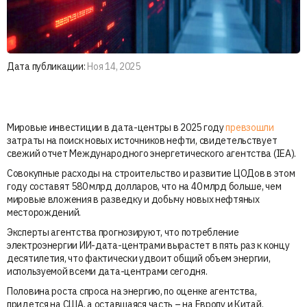
Дата публикации:
Ноя 14, 2025
Мировые инвестиции в дата-центры в 2025 году
превзошли
затраты на поиск новых источников нефти, свидетельствует
свежий отчет Международного энергетического агентства (IEA).
Совокупные расходы на строительство и развитие ЦОДов в этом
году составят 580 млрд долларов, что на 40 млрд больше, чем
мировые вложения в разведку и добычу новых нефтяных
месторождений.
Эксперты агентства прогнозируют, что потребление
электроэнергии ИИ-дата-центрами вырастет в пять раз к концу
десятилетия, что фактически удвоит общий объем энергии,
используемой всеми дата-центрами сегодня.
Половина роста спроса на энергию, по оценке агентства,
придется на США, а оставшаяся часть – на Европу и Китай.