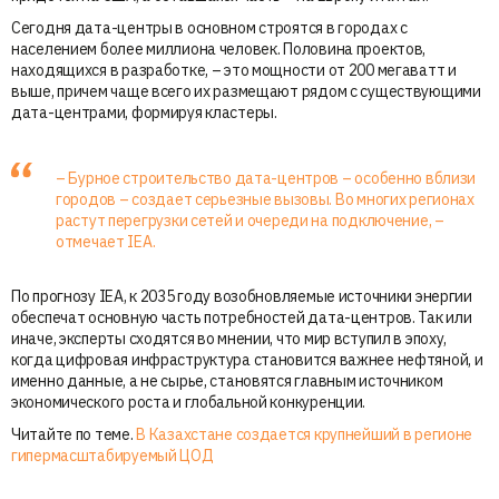
Сегодня дата-центры в основном строятся в городах с
населением более миллиона человек. Половина проектов,
находящихся в разработке, – это мощности от 200 мегаватт и
выше, причем чаще всего их размещают рядом с существующими
дата-центрами, формируя кластеры.
– Бурное строительство дата-центров – особенно вблизи
городов – создает серьезные вызовы. Во многих регионах
растут перегрузки сетей и очереди на подключение, –
отмечает IEA.
По прогнозу IEA, к 2035 году возобновляемые источники энергии
обеспечат основную часть потребностей дата-центров. Так или
иначе, эксперты сходятся во мнении, что мир вступил в эпоху,
когда цифровая инфраструктура становится важнее нефтяной, и
именно данные, а не сырье, становятся главным источником
экономического роста и глобальной конкуренции.
Читайте по теме.
В Казахстане создается крупнейший в регионе
гипермасштабируемый ЦОД