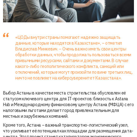
«ЦОДы внутри страны помогают надежно защищать
данные, которые находятся в Казахстане», – отметил
Владислав Минкевич. – Очень важно иметь свои центры
обработки данных, чтобы продолжать пользоваться всеми
привычными ресурсами, сайтами и документами. В случае
какого-либо геополитического конфликта, санкций или
отключений, которые могут произойти по вине третьих лиц,
ничто не повлияет на киберсуверенитет Казахстана».
Выбор Астаны в качестве места строительства обусловлен её
статусом ключевого центра для IT-проектов: близость к Astana
Hub и Международному финансовому центру Астана (МФЦА) с его
налоговыми льготами делает город привлекательным для
местных и зарубежных компаний.
Кроме того, Астана – важный транспортно-логистический узел,
что усиливает её потенциал как площадки для размещения дата-
центра. Этот проект станет катализатором экономического