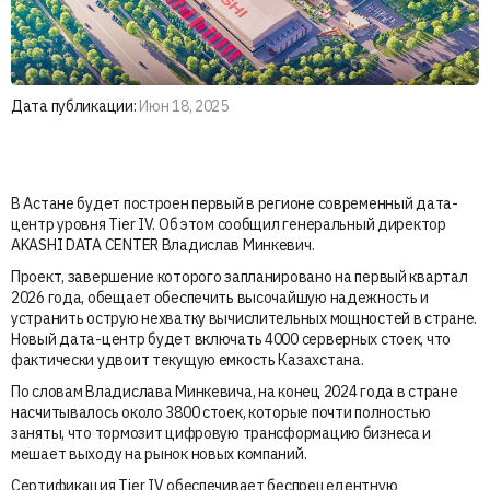
Дата публикации:
Июн 18, 2025
В Астане будет построен первый в регионе современный дата-
центр уровня Tier IV. Об этом сообщил генеральный директор
AKASHI DATA CENTER Владислав Минкевич.
Проект, завершение которого запланировано на первый квартал
2026 года, обещает обеспечить высочайшую надежность и
устранить острую нехватку вычислительных мощностей в стране.
Новый дата-центр будет включать 4000 серверных стоек, что
фактически удвоит текущую емкость Казахстана.
По словам Владислава Минкевича, на конец 2024 года в стране
насчитывалось около 3800 стоек, которые почти полностью
заняты, что тормозит цифровую трансформацию бизнеса и
мешает выходу на рынок новых компаний.
Сертификация Tier IV обеспечивает беспрецедентную