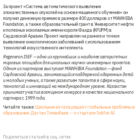
За проект «Система автоматического выявления
злокачественных опухолей на основе машинного обучения» он
получил денежную премию в размере 400 долларов от MAWHIBA
Foundation, а также образовательный грант в Университет нефти
и полезных ископаемых имени короля Фахда (KFUPM) в
Саудовской Аравии. Проект направлен на раннее и точное
выявление онкологических заболеваний с использованием
технологий искусственного интеллекта.
Regeneron ISEF — одна из крупнейших и наиболее авторитетных
мировых площадок для школьных научно-инженерных проектов.
Одним из партнеров выступает MAWHIBA Foundation — фонд
Саудовской Аравии, занимающийся поддержкой одаренных детей
и молодых ученых, а также развитием талантов в сфере науки,
технологий и инноваций на международном уровне. Казахстан
принимает участие всемирном конкурсе в качестве национального
партнера с 1999 года.
Читайте также:
Школьник из села решает глобальные проблемы в
образовании: Дастан Томанбаев — о стартапе Solifon AI
Поделиться статьей в соц. сетях