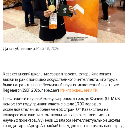
Дата публикации:
Май 18, 2026
Казахстанский школьник создал проект, который помогает
выявить рак с помощью искусственного интеллекта. Его труды
были награждены на Всемирной научно-инженерной выставке
Regeneron ISEF 2026, передает
Минпросвещения РК
.
Престижный научный конкурс прошел в городе Финикс (США). В
нем в этом году приняли участие около 1700 молодых
исследователей из более чем 60 стран. От Казахстана на
конкурсе выступили семь школьников, представивших пять
научных проектов. А ученик 11 класса Интеллектуальной школы
города Тараз Арнур Артыкбай был удостоен специальных наград.