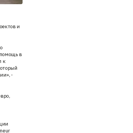
оектов и
о
 помощь в
п к
который
и», -
вро,
ации
neur