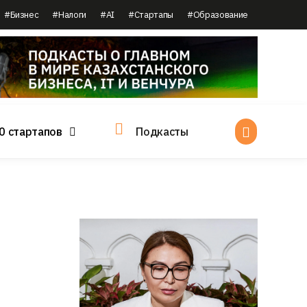
#Бизнес
#Налоги
#AI
#Стартапы
#Образование
0 стартапов
Подкасты