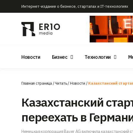
Интернет-издание о бизнесе, стартапах и IT-технологиях
Новости
Бизнес
Технологии
М
Главная страница
/
Читать
/
Новости
/
Казахстанский старта
Казахстанский стар
переехать в Герман
Немецкая корпорация Bayer AG включила казахстанский с