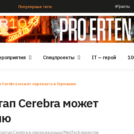
#Гранты
Популярные теги:
ероприятия
Спецпроекты
IT — герой
10
п Cerebra может переехать в Германию
тап Cerebra может
ию
тартап Cerebra в список ведущих MedTech проектов