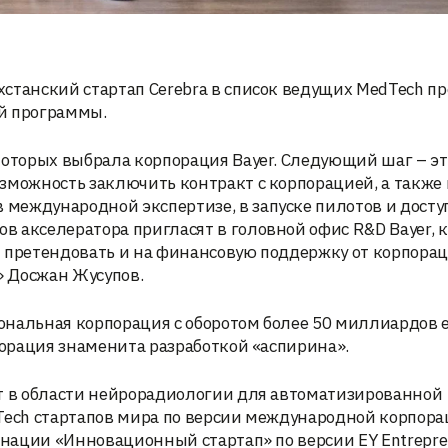
станский стартап Cerebra в список ведущих MedTech пр
й программы.
которых выбрала корпорация Bayer. Следующий шаг – эт
зможность заключить контракт с корпорацией, а также
международной экспертизе, в запуске пилотов и досту
 акселератора пригласят в головной офис R&D Bayer, 
 претендовать и на финансовую поддержку от корпораци
» Досжан Жусупов.
нальная корпорация с оборотом более 50 миллиардов е
порация знаменита разработкой «аспирина».
кт в области нейрорадиологии для автоматизированной
dTech стартапов мира по версии международной корпор
минации «Инновационный стартап» по версии EY Entrepre