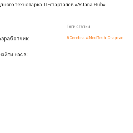
ного технопарка IT-стартапов «Astana Hub».
Теги статьи
азработчик
#Cerebra
#MedTech
Стартап
найти нас в: