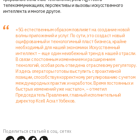
телекоммуникациях, перспективы и вызовы искусственного
интеллекта и многое другое.
«5G естественным образом повлияет на создание новой
волны приложений и услуг. По сути, это создаст новый
оцифрованный и технологичный пласт бизнеса, крайне
необходимый для нашей экономики. Искусственный
интеллект – еще один неизбежный тренд в нашей отрасли.
В связи с постоянным изменением и расширением
технологий, особая роль отведена отраслевому регулятору.
И здесь операторы готовы выступить с проактивной
позиции, способствуя корректному регулированию с учетом
международных практик и наработок. Время постоянных и
быстрых изменений уже настало», – отметил
Председатель Правления, главный исполнительный
директор Kcell Асхат Узбеков.
Поделиться статьей в соц. сетях