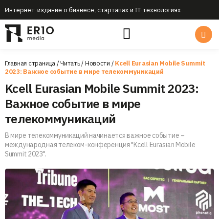
Интернет-издание о бизнесе, стартапах и IT-технологиях
Главная страница
/
Читать
/
Новости
/
Kcell Eurasian Mobile Summit
2023: Важное событие в мире телекоммуникаций
Kcell Eurasian Mobile Summit 2023:
Важное событие в мире
телекоммуникаций
В мире телекоммуникаций начинается важное событие –
международная телеком-конференция "Kcell Eurasian Mobile
Summit 2023".