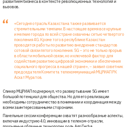
развитием бизнеса в контексте революционных технологий и
вызовов.
«Сегодня отрасль Казахстана также развивается
стремительными темпами. В настоящее время все крупные
и мелкие города по всей стране охвачены сетью четвертого
поколения 4G. Кроме того в республике Казахстан
проводятся работы по развитию внедрения стандартов
сотовой связи пятого поколения. 5G – это не только прорыв
в области мобильной связи, но и ключевой фактор для
содействия развитию цифровой экономики и обеспечения
социального прогресса в нашей стране», – заявил советник
председателя Комитета телекоммуникаций МЦРИАП РК
Асхат Муратов.
Спикер МЦРИАП подчеркнул, что развертывание 5G имеет
большой потенциал для общества. Но для его реализации
необходимы сотрудничество в понимании и координация между
всеми заинтересованными сторонами.
Панельные сессии конференции охватят разнообразные аспекты,
включая индустрию 4.0, инновации в телеком-отрасли,
прорывные облачные технологии, роль AgriTech в