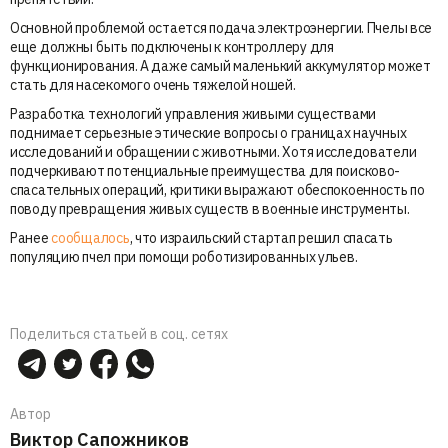
Основной проблемой остается подача электроэнергии. Пчелы все
еще должны быть подключены к контроллеру для
функционирования. А даже самый маленький аккумулятор может
стать для насекомого очень тяжелой ношей.
Разработка технологий управления живыми существами
поднимает серьезные этические вопросы о границах научных
исследований и обращении с животными. Хотя исследователи
подчеркивают потенциальные преимущества для поисково-
спасательных операций, критики выражают обеспокоенность по
поводу превращения живых существ в военные инструменты.
Ранее
сообщалось
, что израильский стартап решил спасать
популяцию пчел при помощи роботизированных ульев.
Поделиться статьей в соц. сетях
Автор
Виктор Сапожников