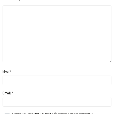
Имя
*
Email
*
Сохранить моё имя и E-mail в браузере для последующих