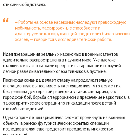
стихийных бедствиях.
– Роботы на основе насекомых наследуют превосходную
мобильность, маскировочные способности и
адаптируемость к окружающей среде своих биологических
хозяев, — говорится в исследовательской работе.
Идея превращения реальных насекомых в военных агентов
удивительно распространена в научном мире. Ученые уже
сталкивались с попытками превратить тараканов в ползучий
легион разведывательных оперативников в пустыне.
Пекинская команда делает ставку на продолжительную
операционную выносливость настоящих пчел, что делает их
бесценными для скрытой разведки в таких сценариях, как
городской бой, борьба с терроризмом и пресечение наркотиков, а
также критические операции по ликвидации последствий
стихийных бедствий.
Однако прежде чем армия пчел сможет проникнуть на военные
объекты в рамках футуристических скрытых операций,
исследователям еще предстоит преодолеть множество
препятствий.