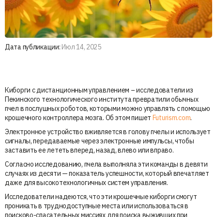
Дата публикации:
Июл 14, 2025
Киборги с дистанционным управлением – исследователи из
Пекинского технологического института превратили обычных
пчел в послушных роботов, которыми можно управлять с помощью
крошечного контроллера мозга. Об этом пишет
Futurism.com
.
Электронное устройство вживляется в голову пчелы и использует
сигналы, передаваемые через электронные импульсы, чтобы
заставить ее лететь вперед, назад, влево или вправо.
Согласно исследованию, пчела выполняла эти команды в девяти
случаях из десяти — показатель успешности, который впечатляет
даже для высокотехнологичных систем управления.
Исследователи надеются, что эти крошечные киборги смогут
проникать в труднодоступные места или использоваться в
поисково-спасательных миссиях для поиска выживших при