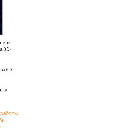
новое
а 3D-
ерал в
нжа
 работы.
обы
л