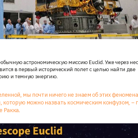
еобычную астрономическую миссию Euclid. Уже через не
ится в первый исторический полет с целью найти две
рию и темную энергию.
ленной, мы почти ничего не знаем об этих феномена
 которую можно назвать космическим конфузом, – 
е Ракка.