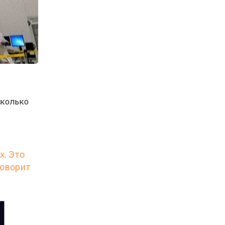
сколько
х. Это
говорит