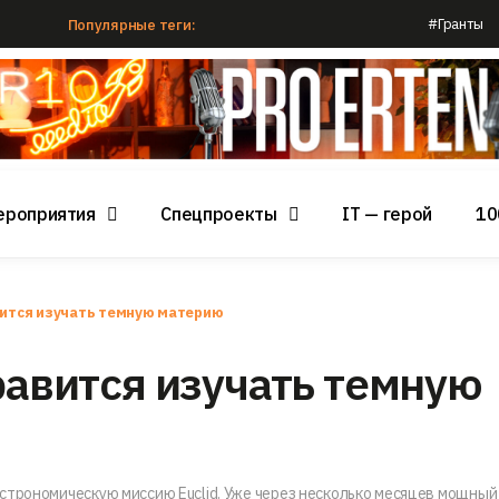
#Гранты
Популярные теги:
ероприятия
Спецпроекты
IT — герой
10
вится изучать темную материю
равится изучать темную
строномическую миссию Euclid. Уже через несколько месяцев мощный