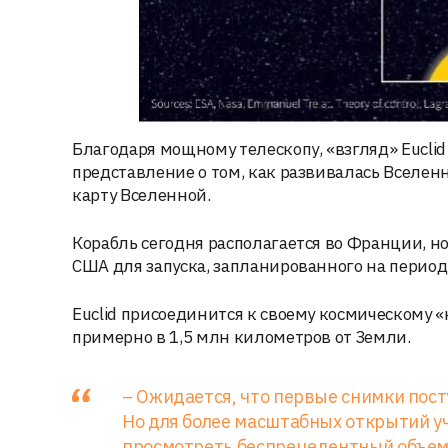
Благодаря мощному телескопу, «взгляд» Euclid 
представление о том, как развивалась Вселенн
карту Вселенной.
Корабль сегодня располагается во Франции, но
США для запуска, запланированного на период с
Euclid присоединится к своему космическому 
примерно в 1,5 млн километров от Земли.
– Ожидается, что первые снимки посту
Но для более масштабных открытий у
просмотреть беспрецедентный объем 