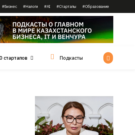
#Бизнес
#Налоги
#AI
#Стартапы
#Образование
0 стартапов
Подкасты