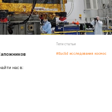
Теги статьи
Сапожников
#Euclid
исследования
космос
найти нас в: