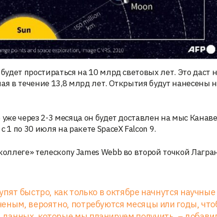
будет простираться на 10 млрд световых лет. Это даст 
ая в течение 13,8 млрд лет. Открытия будут нанесены н
 уже через 2-3 месяца он будет доставлен на мыс Канав
 1 по 30 июля на ракете SpaceX Falcon 9.
«коллеге» телескопу James Webb во второй точкой Лагра
пят быстро, как только в октябре начнутся научные
ченым, вероятно, потребуются месяцы или годы, чт
данных, которые мы планируем получить, – добави