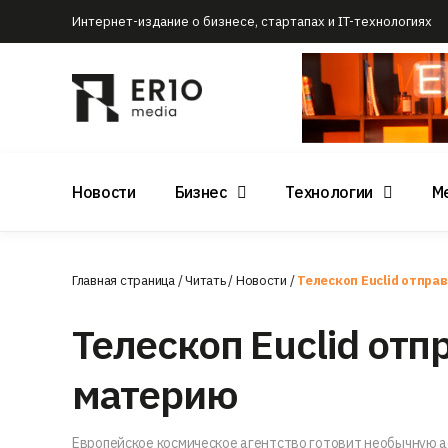
Интернет-издание о бизнесе, стартапах и IT-технологиях
Новости
Бизнес
Технологии
М
Главная страница
/
Читать
/
Новости
/
Телескоп Euclid отпра
Телескоп Euclid отп
материю
Европейское космическое агентство готовит необычную а