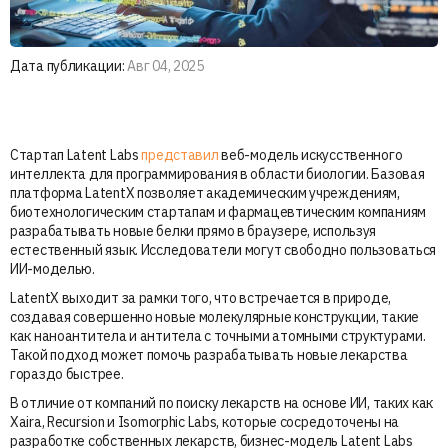
Дата публикации:
Авг 04, 2025
Стартап Latent Labs
представил
веб-модель искусственного
интеллекта для программирования в области биологии. Базовая
платформа LatentX позволяет академическим учреждениям,
биотехнологическим стартапам и фармацевтическим компаниям
разрабатывать новые белки прямо в браузере, используя
естественный язык. Исследователи могут свободно пользоваться
ИИ-моделью.
LatentX выходит за рамки того, что встречается в природе,
создавая совершенно новые молекулярные конструкции, такие
как наноантитела и антитела с точными атомными структурами.
Такой подход может помочь разрабатывать новые лекарства
гораздо быстрее.
В отличие от компаний по поиску лекарств на основе ИИ, таких как
Xaira, Recursion и Isomorphic Labs, которые сосредоточены на
разработке собственных лекарств, бизнес-модель Latent Labs