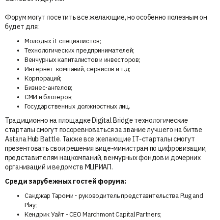
Форум могут посетить все желающие, но особенно полезным он
будет для:
Молодых it-специалистов;
Технологических предпринимателей;
Венчурных капиталистов и инвесторов;
Интернет-компаний, сервисов и т.д;
Корпораций;
Бизнес-ангелов;
СМИ и блогеров;
Государственных должностных лиц.
Традиционно на площадке Digital Bridge технологические
стартапы смогут посоревноваться за звание лучшего на битве
Astana Hub Battle. Также все желающие IT-стартапы смогут
презентовать свои решения вице-министрам по цифровизации,
представителям нацкомпаний, венчурных фондов и дочерних
организаций и ведомств МЦРИАП.
Среди зарубежных гостей форума:
Санджар Тароми - руководитель представительства Plug and
Play;
Кендрик Уайт - CEO Marchmont Capital Partners;