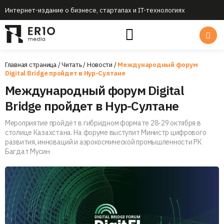
Интернет-издание о бизнесе, стартапах и IT-технологиях
Главная страница
/
Читать
/
Новости
/
Международный форум
Digital Bridge пройдет в Нур-Султане
Международный форум Digital
Bridge пройдет в Нур-Султане
Мероприятие пройдёт в гибридном формате 28-29 октября в
столице Казахстана. На форуме выступит Министр цифрового
развития, инноваций и аэрокосмической промышленности РК
Багдат Мусин