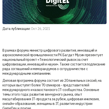
Дата публикации:
Окт 26, 2021
В рамках форума министр цифрового развития, инноваций и
аэрокосмической промышленности РК Багдат Мусин презентует
национальный проект «Технологический рывок за счет
цифровизации, инноваций и науки». Также состоится подписание
ряда соглашений и меморандумов о сотрудничестве с
международными компаниями.
Деловая программа форума состоит из 20 панельных сессий, на
которых выступят более 70 спикеров - представителей
международного и казахстанского IT-сообщества. Основные
темы этого года: развитие венчурного рынка, опыт
масштабирования IT-продукта за рубеж, цифровая инклюзия,
онлайн-образование, женщины в IT, развитие индустрии
GameDev и другие.