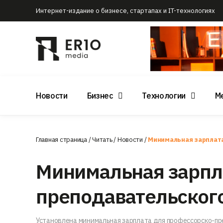
Интернет-издание о бизнесе, стартапах и IT-технологиях
Новости
Бизнес
Технологии
М
Главная страница
/
Читать
/
Новости
/
Минимальная зарплата
Минимальная зарпл
преподавательского
Установлена минимальная зарплата для профессорско-пре