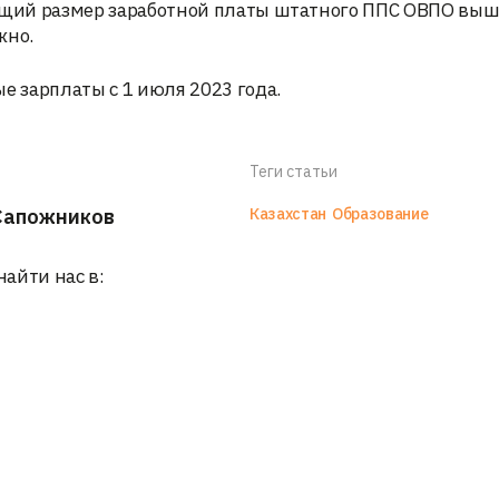
ующий размер заработной платы штатного ППC ОВПО вы
жно.
 зарплаты с 1 июля 2023 года.
Теги статьи
Сапожников
Казахстан
Образование
найти нас в: