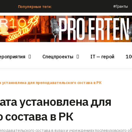
#Гранты
Популярные теги:
ероприятия
Спецпроекты
IT — герой
10
 установлена для преподавательского состава в РК
ата установлена для
 состава в РК
подавательского состава в вузах и учреждениях послевузовского о