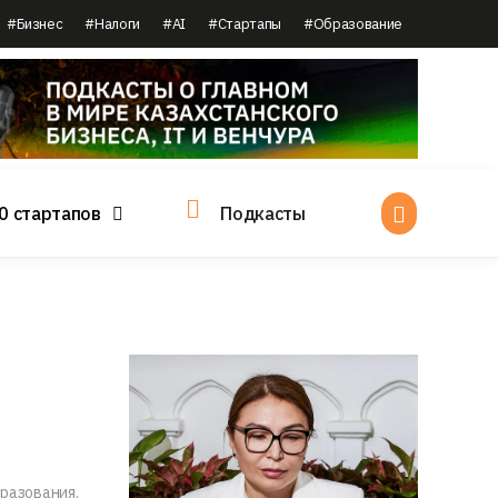
#Бизнес
#Налоги
#AI
#Стартапы
#Образование
0 стартапов
Подкасты
бразования.