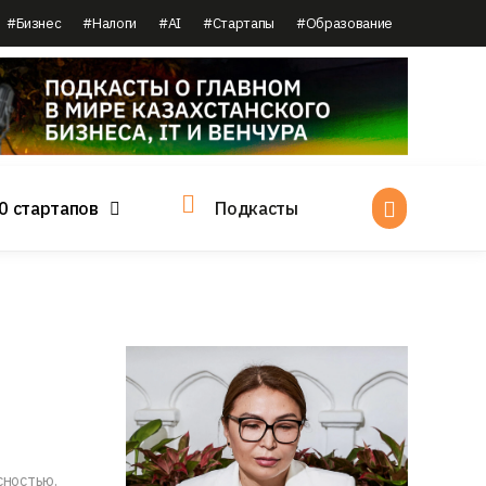
#Бизнес
#Налоги
#AI
#Стартапы
#Образование
0 стартапов
Подкасты
сностью.