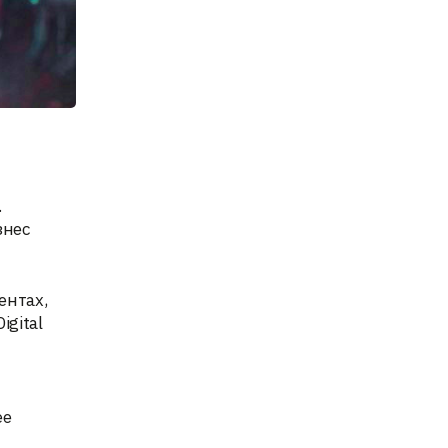
.
знес
ентах,
igital
ее