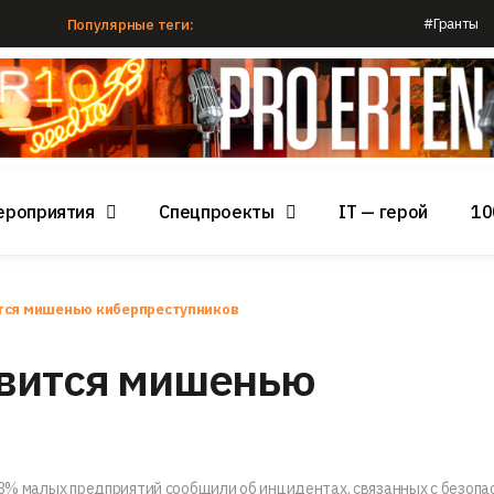
#Гранты
Популярные теги:
ероприятия
Спецпроекты
IT — герой
10
тся мишенью киберпреступников
овится мишенью
73% малых предприятий сообщили об инцидентах, связанных с безопа