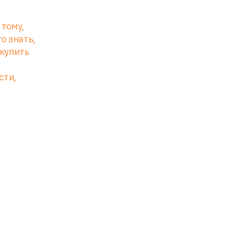
 тому,
о знать,
 купить
сти,