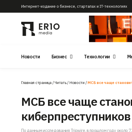
Интернет-издание о бизнесе, стартапах и IT-технологиях
Новости
Бизнес
Технологии
М
Главная страница
/
Читать
/
Новости
/
МСБ все чаще станови
МСБ все чаще стан
киберпреступников
По данным исследования Tripwire, в прошлом году около 