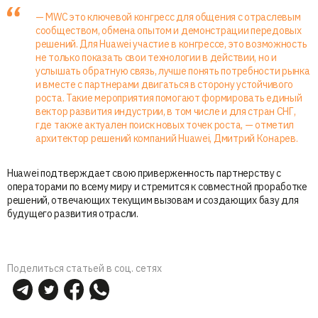
— MWC это ключевой конгресс для общения с отраслевым
сообществом, обмена опытом и демонстрации передовых
решений. Для Huawei участие в конгрессе, это возможность
не только показать свои технологии в действии, но и
услышать обратную связь, лучше понять потребности рынка
и вместе с партнерами двигаться в сторону устойчивого
роста. Такие мероприятия помогают формировать единый
вектор развития индустрии, в том числе и для стран СНГ,
где также актуален поиск новых точек роста, — отметил
архитектор решений компаний Huawei, Дмитрий Конарев.
Huawei подтверждает свою приверженность партнерству с
операторами по всему миру и стремится к совместной проработке
решений, отвечающих текущим вызовам и создающих базу для
будущего развития отрасли.
Поделиться статьей в соц. сетях