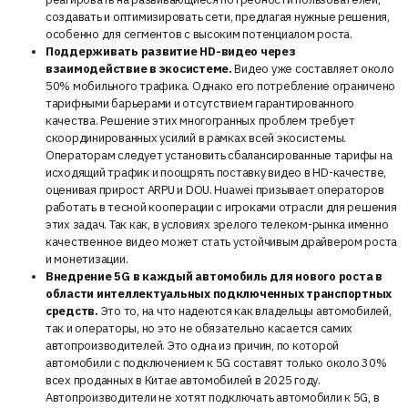
создавать и оптимизировать сети, предлагая нужные решения,
особенно для сегментов с высоким потенциалом роста.
Поддерживать развитие HD-видео через
взаимодействие в экосистеме.
Видео уже составляет около
50% мобильного трафика. Однако его потребление ограничено
тарифными барьерами и отсутствием гарантированного
качества. Решение этих многогранных проблем требует
скоординированных усилий в рамках всей экосистемы.
Операторам следует установить сбалансированные тарифы на
исходящий трафик и поощрять поставку видео в HD-качестве,
оценивая прирост ARPU и DOU. Huawei призывает операторов
работать в тесной кооперации с игроками отрасли для решения
этих задач. Так как, в условиях зрелого телеком-рынка именно
качественное видео может стать устойчивым драйвером роста
и монетизации.
Внедрение 5G в каждый автомобиль для нового роста в
области интеллектуальных подключенных транспортных
средств.
Это то, на что надеются как владельцы автомобилей,
так и операторы, но это не обязательно касается самих
автопроизводителей. Это одна из причин, по которой
автомобили с подключением к 5G составят только около 30%
всех проданных в Китае автомобилей в 2025 году.
Автопроизводители не хотят подключать автомобили к 5G, в