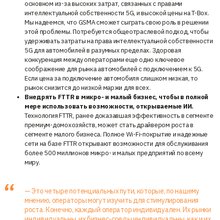
основном из-за высоких затрат, связанных с правами
интеллектуальной собственности 5G, и высокой цены на T-Box.
Мы надеемся, что GSMA сможет сыграть свою роль в решении
этой проблемы. Потребуется общеотраслевой подход, чтобы
удерживать затраты на права интеллектуальной собственности
5G для автомобилей в разумных пределах. Здоровая
конкуренция между операторами еще одно ключевое
соображение для рынка автомобилей с подключением к 5G.
Если цена за подключение автомобиля слишком низкая, то
рынок снизится до низкой маржи для всех.
Внедрять FTTR в микро- и малый бизнес, чтобы в полной
мере использовать возможности, открываемые ИИ.
Технология FTTR, ранее доказавшая эффективность в сегменте
премиум-домохозяйств, может стать драйвером роста в
сегменте малого бизнеса. Полное Wi-Fi-покрытие и надежные
сети на базе FTTR открывают возможности для обслуживания
более 500 миллионов микро- и малых предприятий по всему
миру.
— Это четыре потенциальных пути, которые, по нашему
мнению, операторы могут изучить для стимулирования
роста. Конечно, каждый оператор индивидуален. Их рынки
индивидуальны, их бизнес-среды индивидуальны, как и их