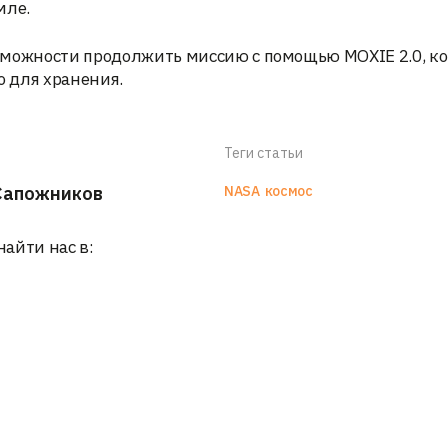
мле.
зможности продолжить миссию с помощью MOXIE 2.0, к
о для хранения.
Теги статьи
Сапожников
NASA
космос
найти нас в: