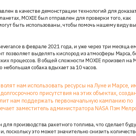
правлен в качестве демонстрации технологий для доказа
ланетах, MOXIE был отправлен для проверки того, как
могут быть использованы, чтобы помочь нашему виду в
verance в феврале 2021 года, и уже через три месяца е
т позволяет выделять кислород из атмосферы Марса, б
ких процессов. В общей сложности MOXIE произвел на 
 небольшая собака вдыхает за 10 часов.
зволят нам использовать ресурсы на Луне и Марсе, и
олгосрочного присутствия на этих объектах, созда
олит нам поддержать первоначальную кампанию по
ечает заместитель администратора NASA Пэм Мелр
 для производства ракетного топлива, что сделает буд
и, поскольку это может значительно снизить количеств