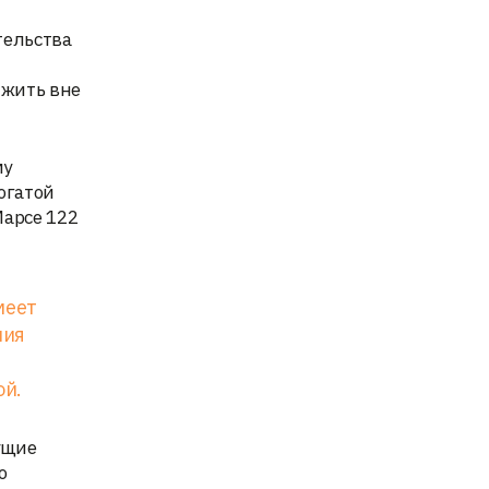
тельства
ыжить вне
му
огатой
Марсе 122
меет
ния
ой.
ущие
о