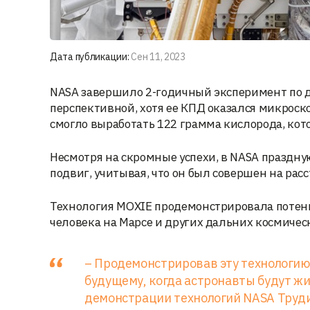
Дата публикации:
Сен 11, 2023
NASA завершило 2-годичный эксперимент по д
перспективной, хотя ее КПД оказался микроск
смогло выработать 122 грамма кислорода, кото
Несмотря на скромные успехи, в NASA праздну
подвиг, учитывая, что он был совершен на рас
Технология MOXIE продемонстрировала потен
человека на Марсе и других дальних космичес
– Продемонстрировав эту технологию 
будущему, когда астронавты будут жит
демонстрации технологий NASA Труди