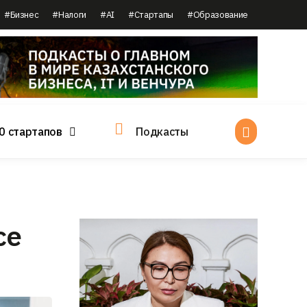
#Бизнес
#Налоги
#AI
#Стартапы
#Образование
0 стартапов
Подкасты
се