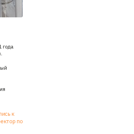
1 года
.
ный
ия
лись к
ректор по