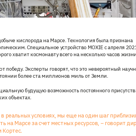
обыче кислорода на Марсе. Технология была признана
опическим. Специальное устройство MOXIE с апреля 202
рого хватит космонавту всего на несколько часов жизни
ют победу. Эксперты говорят, что это невероятный науч
стоянии более ста миллионов миль от Земли.
циальную будущую возможность постоянного присутств
ких объектах.
в реальных условиях, мы еще на один шаг приблизи
ь на Марсе за счет местных ресурсов, – говорит ди
 Кортес.