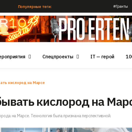
#Гранты
Популярные теги:
ероприятия
Спецпроекты
IT — герой
10
ать кислород на Марсе
ывать кислород на Мар
рода на Марсе. Технология была признана перспективной.