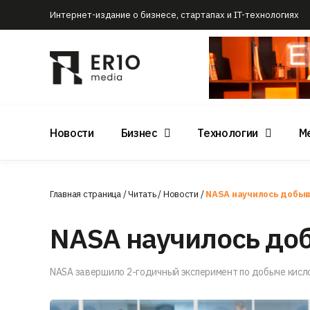
Интернет-издание о бизнесе, стартапах и IT-технологиях
Новости
Бизнес
Технологии
М
Главная страница
/
Читать
/
Новости
/
NASA научилось добыв
NASA научилось доб
NASA завершило 2-годичный эксперимент по добыче кисло