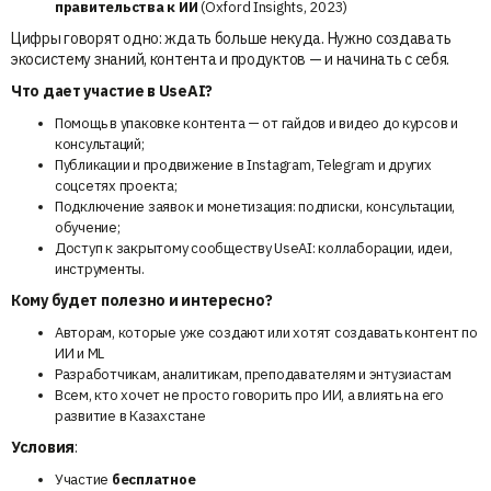
правительства к ИИ
(Oxford Insights, 2023)
Цифры говорят одно: ждать больше некуда. Нужно создавать
экосистему знаний, контента и продуктов — и начинать с себя.
Что дает участие в UseAI?
Помощь в упаковке контента — от гайдов и видео до курсов и
консультаций;
Публикации и продвижение в Instagram, Telegram и других
соцсетях проекта;
Подключение заявок и монетизация: подписки, консультации,
обучение;
Доступ к закрытому сообществу UseAI: коллаборации, идеи,
инструменты.
Кому будет полезно и интересно?
Авторам, которые уже создают или хотят создавать контент по
ИИ и ML
Разработчикам, аналитикам, преподавателям и энтузиастам
Всем, кто хочет не просто говорить про ИИ, а влиять на его
развитие в Казахстане
Условия
:
Участие
бесплатное