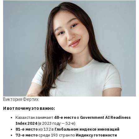
Виктория Фертих
И вот почему это важно:
Казахстан занимает
48-е место
в
Government AI Readiness
Index 2024
(в 2023 году — 52-е)
81-е место
из 132 в
Глобальном индексе инноваций
72-е место
среди 193 стран по
Индексу готовности