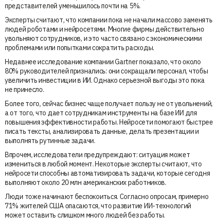
представителей уменьшилось почти на 5%.
Эксперты считают, что компании пока не начали массово заменять
людей роботами и нейросетями. Многие фирмы действительно
увольняют сотрудников, и это часто связано с экономическими
проблемами или попытками сократить расходы.
Недавнее исследование компании Gartner показало, что около
80% руководителей признались: они сокращали персонал, чтобы
увеличить инвестиции в ИИ. Однако серьезной выгоды это пока
не принесло.
Более того, сейчас бизнес чаще получает пользу не от увольнений,
а от того, что дает сотрудникам инструменты на базе ИИ для
повышения эффективности работы. Нейросети помогают быстрее
писать тексты, анализировать данные, делать презентации и
выполнять рутинные задачи.
Впрочем, исследователи предупреждают: ситуация может
измениться в любой момент. Некоторые эксперты считают, что
нейросети способны автоматизировать задачи, которые сегодня
выполняют около 20 млн американских работников.
Люди тоже начинают беспокоиться. Согласно опросам, примерно
71% жителей США опасаются, что развитие ИИ-технологий
может оставить слишком много людей без работы.