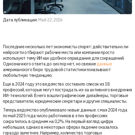
Дата публикации:
Май 22, 2026
Последние несколько лет экономисты спорят: действительно ли
нейросети отбирают рабочие места или компании просто
используют тему ИИ как удобное оправдание для сокращений.
Однозначного ответа до сих пор нет, но свежие
данные
американского бюро трудовой статистики показывают
любопытную тенденцию.
Еще в 2024 году это ведомство составило список из 18
профессий, которые могут пострадать из-за активного внедрения
ИИ-технологий. В него вошли графические дизайнеры, торговые
представители, юридические секретари и другие специалисты.
Теперь ведомство опубликовало новые данные: с мая 2024 года
по май 2025 года число работников в этих профессиях
сократилось в среднем на 0,2%. На первый взгляд цифра
небольшая, однако в некоторых сферах падение оказалось
гораздо заметнее. Например, количество торговых