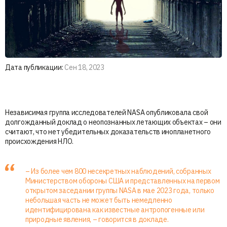
Дата публикации:
Сен 18, 2023
Независимая группа исследователей NASA опубликовала свой
долгожданный доклад о неопознанных летающих объектах – они
считают, что нет убедительных доказательств инопланетного
происхождения НЛО.
– Из более чем 800 несекретных наблюдений, собранных
Министерством обороны США и представленных на первом
открытом заседании группы NASA в мае 2023 года, только
небольшая часть не может быть немедленно
идентифицирована как известные антропогенные или
природные явления, – говорится в докладе.