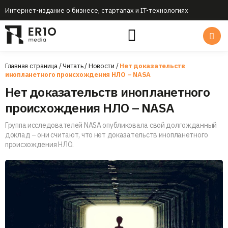
Интернет-издание о бизнесе, стартапах и IT-технологиях
Главная страница
/
Читать
/
Новости
/
Нет доказательств
инопланетного происхождения НЛО – NASA
Нет доказательств инопланетного
происхождения НЛО – NASA
Группа исследователей NASA опубликовала свой долгожданный
доклад – они считают, что нет доказательств инопланетного
происхождения НЛО.