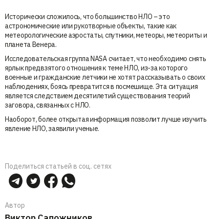
Исторически сложилось, что большинство НЛО – это
астрономические или рукотворные объекты, такие как
метеорологические аэростаты, спутники, метеоры, метеориты и
планета Венера.
Исследовательская группа NASA считает, что необходимо снять
ярлык предвзятого отношения к теме НЛО, из-за которого
военные и гражданские летчики не хотят рассказывать о своих
наблюдениях, боясь превратится в посмешище. Эта ситуация
является следствием десятилетий существования теорий
заговора, связанных с НЛО.
Наоборот, более открытая информация позволит лучше изучить
явление НЛО, заявили ученые.
Поделиться статьей в соц. сетях
Автор
Виктор Сапожников