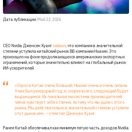
Дата публикации:
Май 22, 2026
CEO Nvidia Дженсен Хуанг
заявил
, что компания в значительной
степени уступила китайский рынок BB компании Huawei. Это
произошло на фоне продолжающихся американских экспортных
ограничений, которые значительно влияют на глобальный рынок
ИИ-ускорителей.
«Спрос в Китае очень большой. Huawei очень и очень сильна.
У них был рекордный год, и, скорее всего, следующий будет
выдающимся. Их локальная экосистема производителей
чипов чувствует себя отлично, потому что мы ушли с этого
рынка. Мы действительно в значительной степени уступили
этот рынок им», – отметил Дженсен Хуанг.
Ранее Китай обеспечивал как минимум пятую часть доходов Nvidia