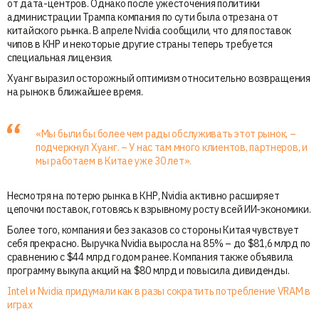
от дата-центров. Однако после ужесточения политики
администрации Трампа компания по сути была отрезана от
китайского рынка. В апреле Nvidia сообщили, что для поставок
чипов в КНР и некоторые другие страны теперь требуется
специальная лицензия.
Хуанг выразил осторожный оптимизм относительно возвращения
на рынок в ближайшее время.
«Мы были бы более чем рады обслуживать этот рынок, –
подчеркнул Хуанг. – У нас там много клиентов, партнеров, и
мы работаем в Китае уже 30 лет».
Несмотря на потерю рынка в КНР, Nvidia активно расширяет
цепочки поставок, готовясь к взрывному росту всей ИИ-экономики.
Более того, компания и без заказов со стороны Китая чувствует
себя прекрасно. Выручка Nvidia выросла на 85% – до $81,6 млрд по
сравнению с $44 млрд годом ранее. Компания также объявила
программу выкупа акций на $80 млрд и повысила дивиденды.
Intel и Nvidia придумали как в разы сократить потребление VRAM в
играх