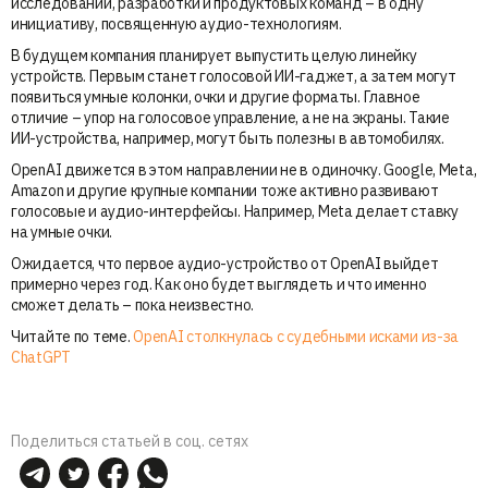
исследований, разработки и продуктовых команд – в одну
инициативу, посвященную аудио-технологиям.
В будущем компания планирует выпустить целую линейку
устройств. Первым станет голосовой ИИ-гаджет, а затем могут
появиться умные колонки, очки и другие форматы. Главное
отличие – упор на голосовое управление, а не на экраны. Такие
ИИ-устройства, например, могут быть полезны в автомобилях.
OpenAI движется в этом направлении не в одиночку. Google, Meta,
Amazon и другие крупные компании тоже активно развивают
голосовые и аудио-интерфейсы. Например, Meta делает ставку
на умные очки.
Ожидается, что первое аудио-устройство от OpenAI выйдет
примерно через год. Как оно будет выглядеть и что именно
сможет делать – пока неизвестно.
Читайте по теме.
OpenAI столкнулась с судебными исками из-за
ChatGPT
Поделиться статьей в соц. сетях