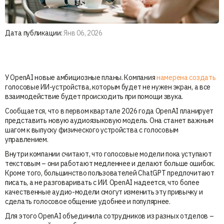
Дата публикации:
Янв 06, 2026
У OpenAI новые амбициозные планы. Компания
намерена создать
голосовые ИИ-устройства, которым будет не нужен экран, а все
взаимодействие будет происходить при помощи звука.
Сообщается, что в первом квартале 2026 года OpenAI планирует
представить новую аудиоязыковую модель. Она станет важным
шагом к выпуску физического устройства с голосовым
управлением.
Внутри компании считают, что голосовые модели пока уступают
текстовым – они работают медленнее и делают больше ошибок.
Кроме того, большинство пользователей ChatGPT предпочитают
писать, а не разговаривать с ИИ. OpenAI надеется, что более
качественные аудио-модели смогут изменить эту привычку и
сделать голосовое общение удобнее и популярнее.
Для этого OpenAI объединила сотрудников из разных отделов –