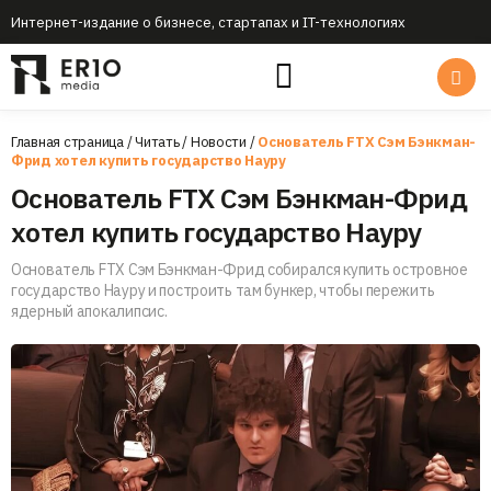
Интернет-издание о бизнесе, стартапах и IT-технологиях
Главная страница
/
Читать
/
Новости
/
Основатель FTX Сэм Бэнкман-
Фрид хотел купить государство Науру
Основатель FTX Сэм Бэнкман-Фрид
хотел купить государство Науру
Основатель FTX Сэм Бэнкман-Фрид собирался купить островное
государство Науру и построить там бункер, чтобы пережить
ядерный апокалипсис.