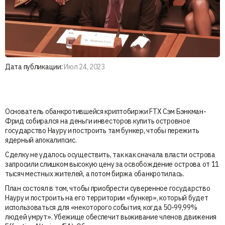
Дата публикации:
Июл 24, 2023
Основатель обанкротившейся криптобиржи FTX Сэм Бэнкман-
Фрид собирался на деньги инвесторов купить островное
государство Науру и построить там бункер, чтобы пережить
ядерный апокалипсис.
Сделку не удалось осуществить, так как сначала власти острова
запросили слишком высокую цену за освобождение острова от 11
тысяч местных жителей, а потом биржа обанкротилась.
План состоял в том, чтобы приобрести суверенное государство
Науру и построить на его территории «бункер», который будет
использоваться для «некоторого события, когда 50-99,99%
людей умрут». Убежище обеспечит выживание членов движения