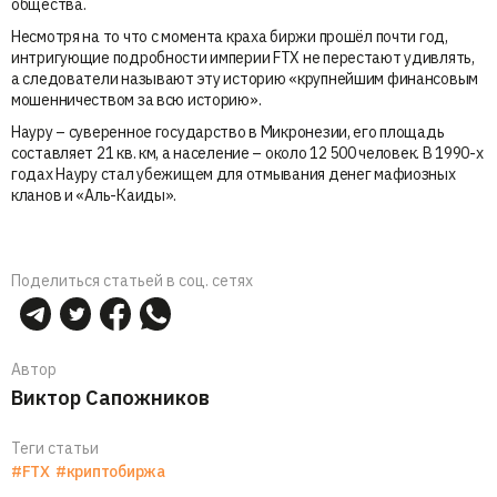
общества.
Несмотря на то что с момента краха биржи прошёл почти год,
интригующие подробности империи FTX не перестают удивлять,
а следователи называют эту историю «крупнейшим финансовым
мошенничеством за всю историю».
Науру – суверенное государство в Микронезии, его площадь
составляет 21 кв. км, а население – около 12 500 человек. В 1990-х
годах Науру стал убежищем для отмывания денег мафиозных
кланов и «Аль-Каиды».
Поделиться статьей в соц. сетях
Автор
Виктор Сапожников
Теги статьи
#FTX
#криптобиржа