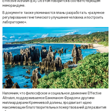
Effective Altruism (EA). Об этом говорится в соответствующем
меморандуме.
В документе также упоминаются планы разработать «разумное
регулирование генетического улучшения человека и построить
лабораторию».
Напомним, что философское и социальное движение Effective
Altruism, поддерживаемое Бэнкманом-Фридом и другими
миллиардерами Кремниевой долины, продвигает идею
максимизации благотворительных пожертвований для развития