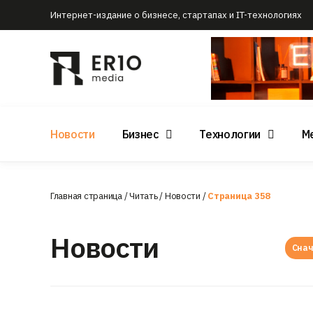
Интернет-издание о бизнесе, стартапах и IT-технологиях
Новости
Бизнес
Технологии
М
Главная страница
/
Читать
/
Новости
/
Страница 358
Новости
Снач