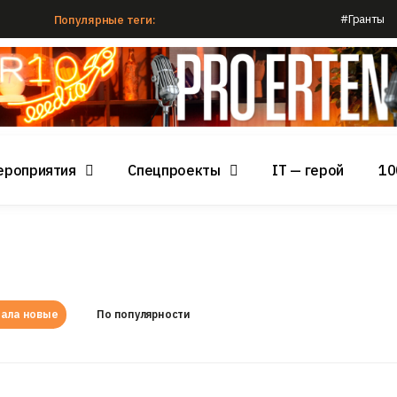
#Гранты
Популярные теги:
ероприятия
Спецпроекты
IT — герой
10
ала новые
По популярности