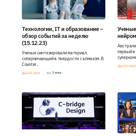
Технологии, IT и образование –
Ученые
обзор событий за неделю
нейром
(15.12.23)
Австрали
первый в
Ученые синтезировали материал,
суперкомп
соперничающий в твердости с алмазом. В
Counter...
Дек 15, 202
3
мин.
Дек 15, 2023