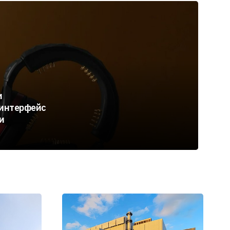
и
оинтерфейс
и