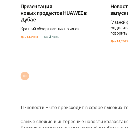
Презентация
Новост
новых продуктов HUAWEI в
запуск
Дубае
Главной 
модели в
Краткий обзор главных новинок
говорить н
2
мин.
Дек 14, 2023
Дек 14, 202
IT-новости – что происходит в сфере высоких те
Самые свежие и интересные новости казахстанс