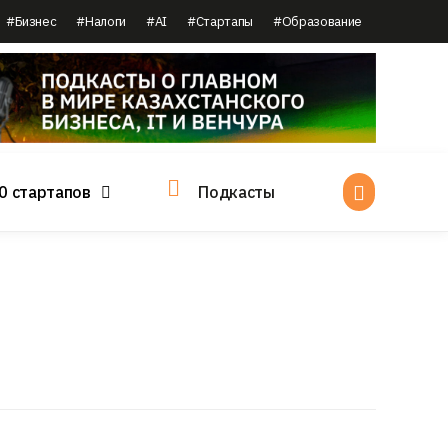
#Бизнес
#Налоги
#AI
#Стартапы
#Образование
0 стартапов
Подкасты