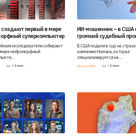
 создают первый в мире
ИИ-мошенник – в США
орфный суперкомпьютер
громкий судебный про
йские исследователи собирают
В США подали в суд на страх
 мире нейроморфный
компанию Humana, которая
ьюте...
специализируется на ...
< 1
мин.
< 1
мин.
3
Дек 15, 2023