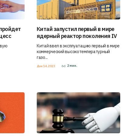
 пройдет
Китай запустил первый в мире
цесс
ядерный реактор поколения IV
овую
Китай ввел в эксплуатацию первый в мире
коммерческий высокотемпературный
газо...
2
мин.
Дек 14, 2023