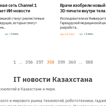
ная сеть Channel 1
Врачи изобрели новый
ает ИИ-новости
3D-печати внутри тела
фишкой станут реалистичные
Исследователи из Университ
едущих, которые смогут
Гарвардской медицинской ш
а...
разработа...
< 1
мин.
< 1
мин.
3
Дек 14, 2023
1
356
357
358
359
360
588
…
…
IT новости Казахстана
хнологий в Казахстане и мире.
кого и мирового рынка технологий, робототехники, гадж