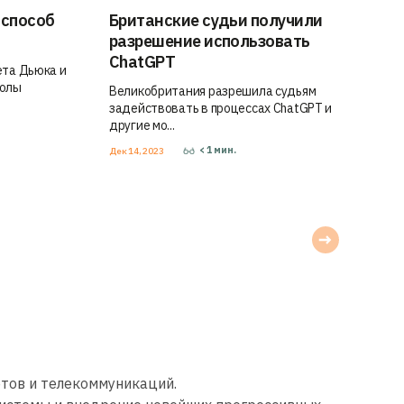
 способ
Британские судьи получили
разрешение использовать
ChatGPT
ета Дьюка и
колы
Великобритания разрешила судьям
задействовать в процессах ChatGPT и
другие мо...
< 1
мин.
Дек 14, 2023
етов и телекоммуникаций.