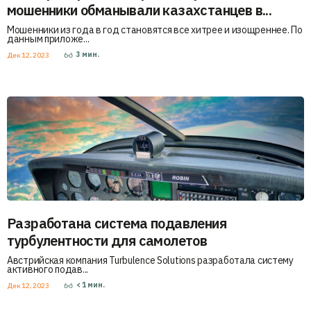
мошенники обманывали казахстанцев в...
Мошенники из года в год становятся все хитрее и изощреннее. По
данным приложе...
3
мин.
Дек 12, 2023
Разработана система подавления
турбулентности для самолетов
Австрийская компания Turbulence Solutions разработала систему
активного подав...
< 1
мин.
Дек 12, 2023