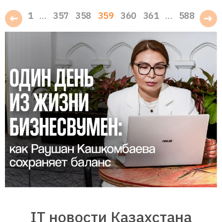
1
357
358
359
360
361
588
…
…
IT новости Казахстана