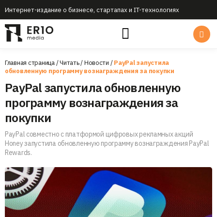
Интернет-издание о бизнесе, стартапах и IT-технологиях
Главная страница
/
Читать
/
Новости
/
PayPal запустила
обновленную программу вознаграждения за покупки
PayPal запустила обновленную
программу вознаграждения за
покупки
PayPal совместно с платформой цифровых рекламных акций
Honey запустила обновленную программу вознаграждения PayPal
Rewards.