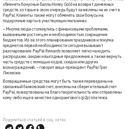
обменять бонусные баллы Honey Gold на возврат денежных
средств, которые в свою очередь будут зачислены на их счет в
PayPal. Клиенты также могут обменять свои бонусы на
подарочные карты в участвующих магазинах.
– Многие люди столкнулись с финансовыми проблемами,
вызванными ростом цен и необходимостью сокращения
бюджетов. Из-за этого планирование праздников и покупка
предметов первой необходимости сегодня вызывают
разочарование. PayPal Rewards позволяет легко находить
распродажи, скидки и выгодные предложения, а также вернуть
часть средств с помощью кодов, скидок или других
вознаграждений, – говорит вице-президент PayPal Грег
Лисевски.
Возвращенные средства могут быть также переведены на
связанный банковский счет, внесены на сберегательный счет
PayPal, пожертвованы на благотворительность или отправлены
кому-либо еще в качестве однорангового (p2p) платежа.
Поделиться статьей в соц. сетях