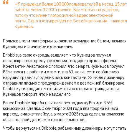
– Я привлекал более 100 000 пользователей в месяц. 15 лет
работы. Более 12 000 снимков. Все мгновенно удалено,
потому что клиент попросил мой адрес электронной
почты. Одно предупреждение. Без обжалования, – написал
Кузнецов.
Пользователи платформы выразили возмущение баном, называя
Кузнецова источником вдохновения.
Dribbble, в свою очередь, заявляет, что Кузнецов получал
неоднократные предупреждения. Гендиректор платформы
Константин Анастасакис пояснил, что с марта Кузнецов получил
83 запроса на работу и ответил на 61, но в шести сообщениях
нарушил правила, поделившись контактами. 22 июля дизайнеру
отправили письмо с предупреждением о возможной блокировке.
Dribbble утверждает, что письмо было открыто трижды, хотя
Кузнецов говорит, что не видел его.
Ранее Dribbble зарабатывала через подписку Pro или 3,5%
комиссии за сделки. С сентября 2024 года платформа начала
переход к маркетплейсу, а в марте 2025 года сделала комиссию
обязательной для всех, кто ищет клиентов.
Чтобы вернуться на Dribbble, забаненные дизайнеры могут стать