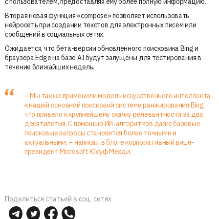
с пользователем, предоставляя ему более полную информацию.
Вторая новая функция «compose» позволяет использовать
нейросеть при создании текстов для электронных писем или
сообщений в социальных сетях.
Ожидается, что бета-версии обновленного поисковика Bing и
браузера Edge на базе AI будут запущены для тестирования в
течение ближайших недель.
– Мы также применили модель искусственного интеллекта
к нашей основной поисковой системе ранжирования Bing,
что привело к крупнейшему скачку релевантности за два
десятилетия. С помощью ИИ-алгоритмов даже базовые
поисковые запросы становятся более точными и
актуальными, – написал в блоге корпоративный вице-
президент Microsoft Юсуф Мехди.
Поделиться статьей в соц. сетях