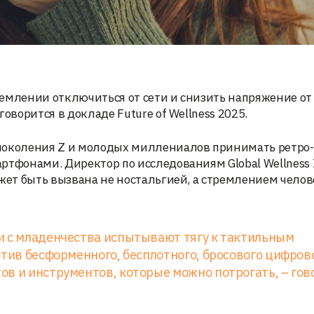
емлении отключиться от сети и снизить напряжение от
оворится в докладе Future of Wellness 2025.
 поколения Z и молодых миллениалов принимать ретро-
тфонами. Директор по исследованиям Global Wellness I
жет быть вызвана не ностальгией, а стремлением челов
и с младенчества испытывают тягу к тактильным
отив бесформенного, бесплотного, бросового цифров
в и инструментов, которые можно потрогать, – гов