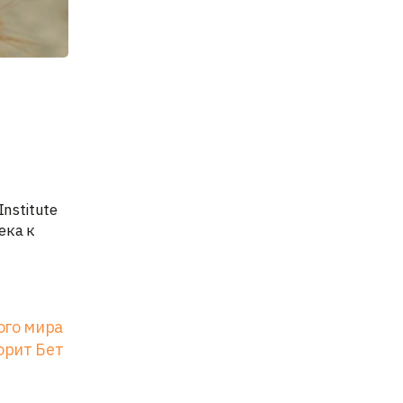
nstitute
ека к
ого мира
орит Бет