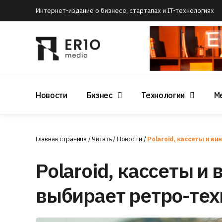
Интернет-издание о бизнесе, стартапах и IT-технологиях
Новости
Бизнес
Технологии
М
Главная страница
/
Читать
/
Новости
/
Polaroid, кассеты и в
Polaroid, кассеты и
выбирает ретро-тех