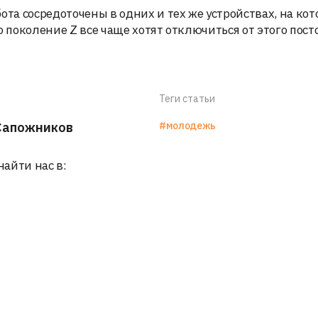
ота сосредоточены в одних и тех же устройствах, на ко
о поколение Z все чаще хотят отключиться от этого пост
Теги статьи
Сапожников
#молодежь
найти нас в: