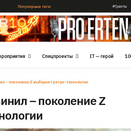
#Гранты
Популярные теги:
ероприятия
Спецпроекты
IT — герой
10
инил – поколение Z выбирает ретро-технологии
 винил – поколение Z
нологии