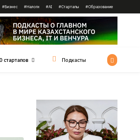
#Бизнес
#Налоги
#AI
#Стартапы
#Образование
0 стартапов
Подкасты