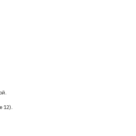
ой.
 12).