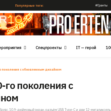
#Гранты
Популярные теги:
ероприятия
Спецпроекты
IT — герой
10
го поколения с обновленным дизайном
-го поколения с
йном
Bionic, 10,9-дюймовый экран, разъём USB Type-C и две 12-мегапиксел