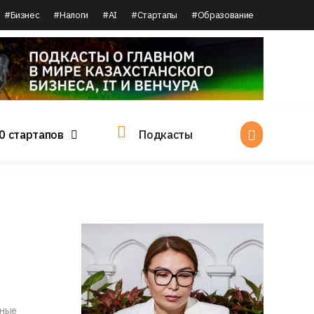
#Бизнес
#Налоги
#AI
#Стартапы
#Образование
0 стартапов
Подкасты
ьные