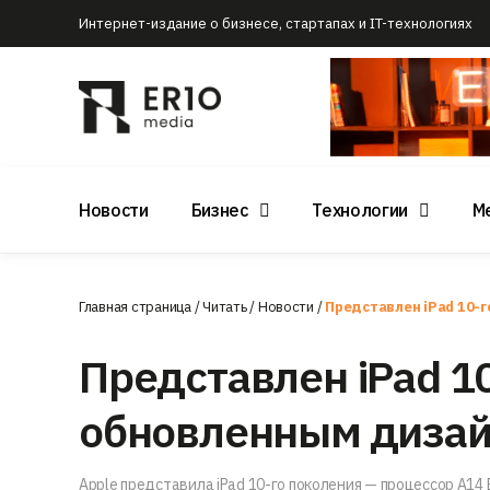
Интернет-издание о бизнесе, стартапах и IT-технологиях
Новости
Бизнес
Технологии
М
Главная страница
/
Читать
/
Новости
/
Представлен iPad 10-
Представлен iPad 10
обновленным диза
Apple представила iPad 10-го поколения — процессор A14 