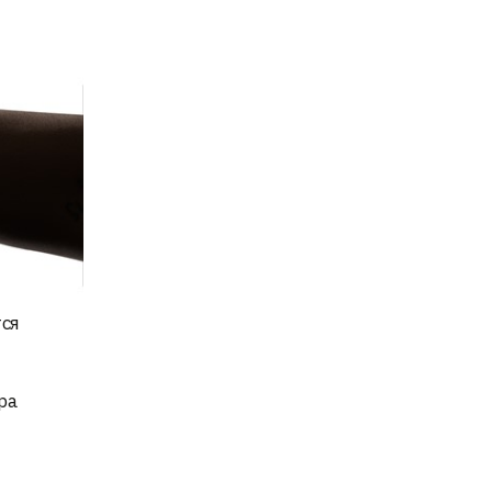
тся
ра