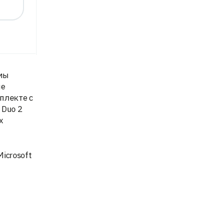
 мы
ие
плекте с
 Duo 2
х
icrosoft