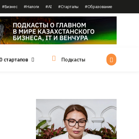
#Бизнес
#Налоги
#AI
#Стартапы
#Образование
0 стартапов
Подкасты