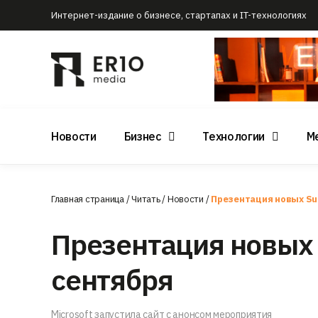
Интернет-издание о бизнесе, стартапах и IT-технологиях
Новости
Бизнес
Технологии
М
Главная страница
/
Читать
/
Новости
/
Презентация новых Sur
Презентация новых 
сентября
Microsoft запустила сайт с анонсом мероприятия