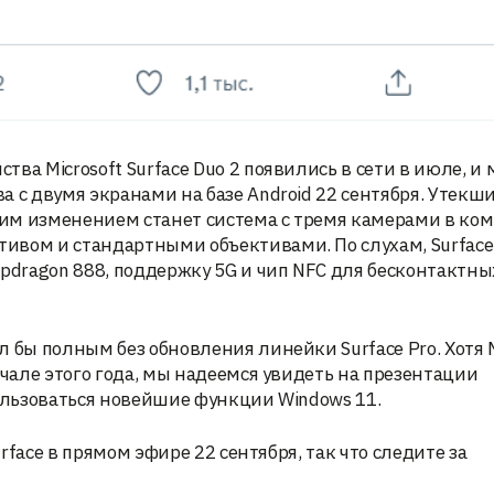
ва Microsoft Surface Duo 2 появились в сети в июле, и
 с двумя экранами на базе Android 22 сентября. Утекш
им изменением станет система с тремя камерами в ком
ивом и стандартными объективами. По слухам, Surface
apdragon 888, поддержку 5G и чип NFC для бесконтактны
 бы полным без обновления линейки Surface Pro. Хотя M
ачале этого года, мы надеемся увидеть на презентации
пользоваться новейшие функции Windows 11.
urface в прямом эфире 22 сентября, так что следите за