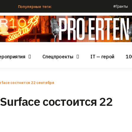
#Гранты
Популярные теги:
ероприятия
Спецпроекты
IT — герой
10
face состоится 22 сентября
Surface состоится 22