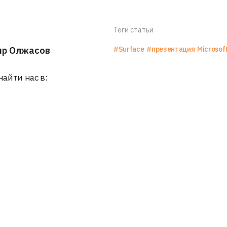
Теги статьи
яр Олжасов
#Surface
#презентация
Microsof
найти нас в: