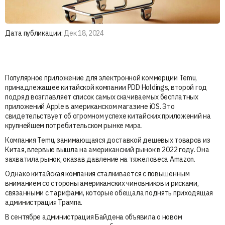
Дата публикации:
Дек 18, 2024
Популярное приложение для электронной коммерции Temu,
принадлежащее китайской компании PDD Holdings, второй год
подряд возглавляет список самых скачиваемых бесплатных
приложений Apple в американском магазине iOS. Это
свидетельствует об огромном успехе китайских приложений на
крупнейшем потребительском рынке мира.
Компания Temu, занимающаяся доставкой дешевых товаров из
Китая, впервые вышла на американский рынок в 2022 году. Она
захватила рынок, оказав давление на тяжеловеса Amazon.
Однако китайская компания сталкивается с повышенным
вниманием со стороны американских чиновников и рисками,
связанными с тарифами, которые обещала поднять приходящая
администрация Трампа.
В сентябре администрация Байдена объявила о новом