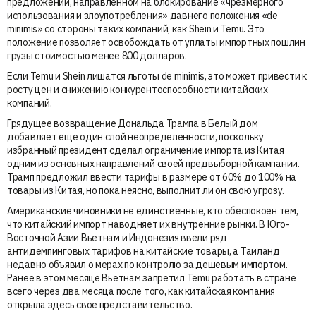
предложении, направленном на блокирование «чрезмерного
использования и злоупотребления» давнего положения «de
minimis» со стороны таких компаний, как Shein и Temu. Это
положение позволяет освобождать от уплаты импортных пошлин
грузы стоимостью менее 800 долларов.
Если Temu и Shein лишатся льготы de minimis, это может привести к
росту цен и снижению конкурентоспособности китайских
компаний.
Грядущее возвращение Дональда Трампа в Белый дом
добавляет еще один слой неопределенности, поскольку
избранный президент сделал ограничение импорта из Китая
одним из основных направлений своей предвыборной кампании.
Трамп предложил ввести тарифы в размере от 60% до 100% на
товары из Китая, но пока неясно, выполнит ли он свою угрозу.
Американские чиновники не единственные, кто обеспокоен тем,
что китайский импорт наводняет их внутренние рынки. В Юго-
Восточной Азии Вьетнам и Индонезия ввели ряд
антидемпинговых тарифов на китайские товары, а Таиланд
недавно объявил о мерах по контролю за дешевым импортом.
Ранее в этом месяце Вьетнам запретил Temu работать в стране
всего через два месяца после того, как китайская компания
открыла здесь свое представительство.