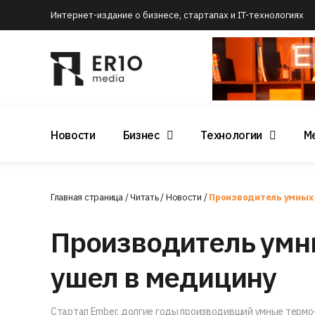
Интернет-издание о бизнесе, стартапах и IT-технологиях
Новости
Бизнес
Технологии
М
Главная страница
/
Читать
/
Новости
/
Производитель умных 
Производитель умн
ушел в медицину
Стартап Ember, долгие годы производивший умные термо-