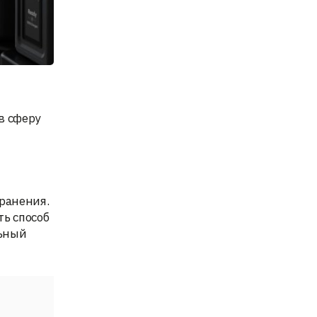
в сферу
хранения.
ь способ
льный