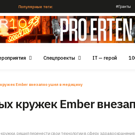
#Гранты
Популярные теги:
ероприятия
Спецпроекты
IT — герой
10
кружек Ember внезапно ушел в медицину
ых кружек Ember внеза
кружки, решил перенести свои технологии в сферу здравоохранения