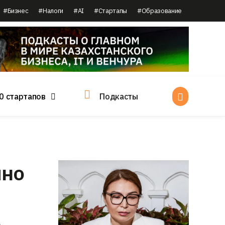
#Бизнес
#Налоги
#AI
#Стартапы
#Образование
0 стартапов
Подкасты
пно
.