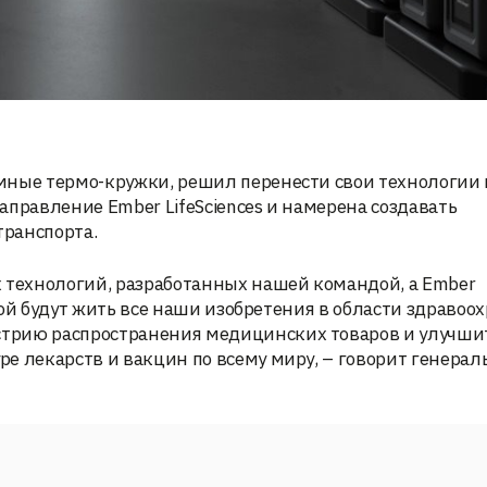
мные термо-кружки, решил перенести свои технологии 
аправление Ember LifeSciences и намерена создавать
ранспорта.
х технологий, разработанных нашей командой, а Ember
орой будут жить все наши изобретения в области здравоо
трию распространения медицинских товаров и улучшит
е лекарств и вакцин по всему миру, – говорит генера