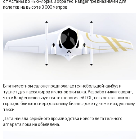
от Астаны до Нью-Йорка и обратно. Ranger предназначен для
полетов на высоте 3 000 метров.
В пятиместном салоне предполагается небольшой камбуз и
туалет для пассажиров и членов экипажа. Разработчики говорят,
что в Ranger используется технология eVTOL, но в остальном он
гораздо ближе к сверхдальнему бизнес-джету, чем к воздушному
такси.
Дата начала серийного производства нового летательного
аппарата пока не объявлена.