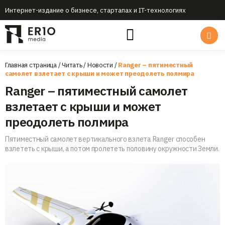
Интернет-издание о бизнесе, стартапах и IT-технологиях
Главная страница
/
Читать
/
Новости
/
Ranger – пятиместный
самолет взлетает с крыши и может преодолеть полмира
Ranger – пятиместный самолет
взлетает с крыши и может
преодолеть полмира
Пятиместный самолет вертикального взлета Ranger способен
взлететь с крыши, а потом пролететь половину окружности Земли.