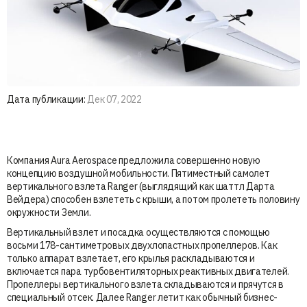
Дата публикации:
Дек 07, 2022
Компания Aura Aerospace предложила совершенно новую
концепцию воздушной мобильности. Пятиместный самолет
вертикального взлета Ranger (выглядящий как шаттл Дарта
Вейдера) способен взлететь с крыши, а потом пролететь половину
окружности Земли.
Вертикальный взлет и посадка осуществляются с помощью
восьми 178-сантиметровых двухлопастных пропеллеров. Как
только аппарат взлетает, его крылья раскладываются и
включается пара турбовентиляторных реактивных двигателей.
Пропеллеры вертикального взлета складываются и прячутся в
специальный отсек. Далее Ranger летит как обычный бизнес-