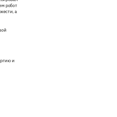
ем робот
жести, а
вой
ергию и