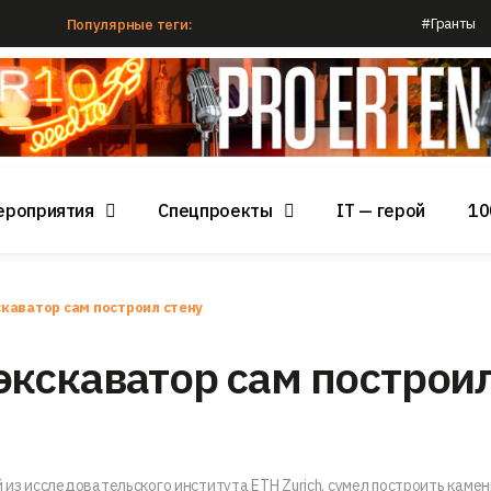
#Гранты
Популярные теги:
ероприятия
Спецпроекты
IT — герой
10
каватор сам построил стену
кскаватор сам построи
из исследовательского института ETH Zurich, сумел построить каме