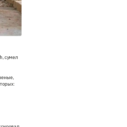
h, сумел
ченые,
торых:
ксировал