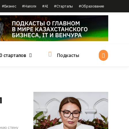
#Бизнес
#Налоги
#AI
#Стартапы
#Образование
0 стартапов
Подкасты
л
нную стену