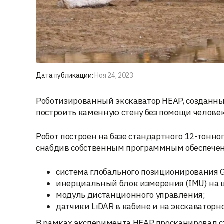
Дата публикации:
Ноя 24, 2023
Роботизированный экскаватор HEAP, созданный
построить каменную стену без помощи человек
Робот построен на базе стандартного 12-тонн
снабдив собственным программным обеспечен
система глобального позиционирования 
инерциальный блок измерения (IMU) на 
модуль дистанционного управления;
датчики LiDAR в кабине и на экскаваторно
В рамках эксперимента HEAP просканировал с