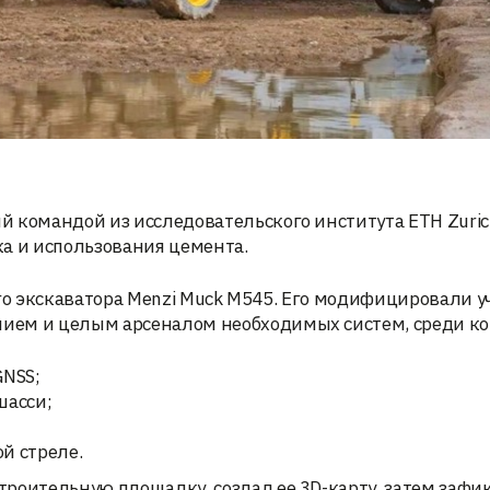
 командой из исследовательского института ETH Zuric
а и использования цемента.
ого экскаватора Menzi Muck M545. Его модифицировали у
ием и целым арсеналом необходимых систем, среди ко
GNSS;
шасси;
й стреле.
троительную площадку, создал ее 3D-карту, затем зафи