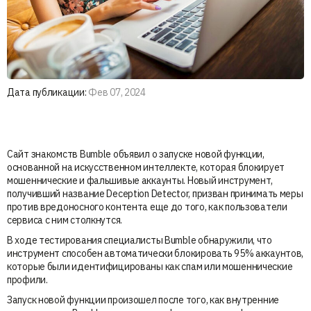
Дата публикации:
Фев 07, 2024
Сайт знакомств Bumble объявил о запуске новой функции,
основанной на искусственном интеллекте, которая блокирует
мошеннические и фальшивые аккаунты. Новый инструмент,
получивший название Deception Detector, призван принимать меры
против вредоносного контента еще до того, как пользователи
сервиса с ним столкнутся.
В ходе тестирования специалисты Bumble обнаружили, что
инструмент способен автоматически блокировать 95% аккаунтов,
которые были идентифицированы как спам или мошеннические
профили.
Запуск новой функции произошел после того, как внутренние