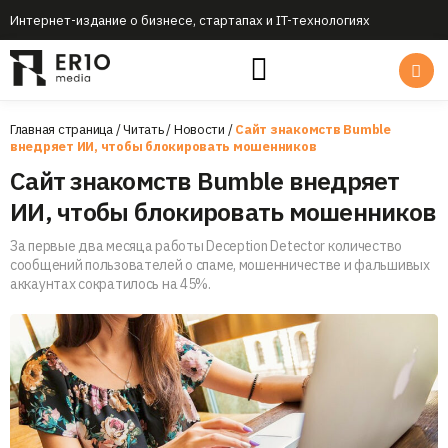
Интернет-издание о бизнесе, стартапах и IT-технологиях
Главная страница
/
Читать
/
Новости
/
Сайт знакомств Bumble
внедряет ИИ, чтобы блокировать мошенников
Сайт знакомств Bumble внедряет
ИИ, чтобы блокировать мошенников
За первые два месяца работы Deception Detector количество
сообщений пользователей о спаме, мошенничестве и фальшивых
аккаунтах сократилось на 45%.