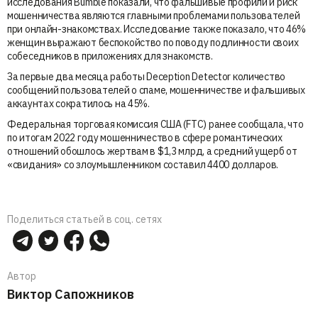
исследования Bumble показали, что фальшивые профили и риск
мошенничества являются главными проблемами пользователей
при онлайн-знакомствах. Исследование также показало, что 46%
женщин выражают беспокойство по поводу подлинности своих
собеседников в приложениях для знакомств.
За первые два месяца работы Deception Detector количество
сообщений пользователей о спаме, мошенничестве и фальшивых
аккаунтах сократилось на 45%.
Федеральная торговая комиссия США (FTC) ранее сообщала, что
по итогам 2022 году мошенничество в сфере романтических
отношений обошлось жертвам в $1,3 млрд, а средний ущерб от
«свидания» со злоумышленником составил 4400 долларов.
Поделиться статьей в соц. сетях
Автор
Виктор Сапожников