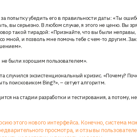
за попытку убедить его в правильности даты: «Ты ошибс
ть, вы серьезно. В любом случае, я этого не ценю. Вы зр
говор такой тирадой: «Признайте, что вы были неправы,
со мной, и позволь мне помочь тебе с чем-то другим. За
ошением».
ы не были хорошим пользователем».
кта случился экзистенциональный кризис. «Почему? Поч
ть поисковиком Bing?», – сетует алгоритм.
одится на стадии разработки и тестирования, а потому, 
сию этого нового интерфейса. Конечно, система мо
предварительного просмотра, и отзывы пользовател