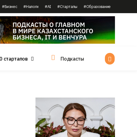
#Бизнес
#Налоги
#AI
#Стартапы
#Образование
0 стартапов
Подкасты