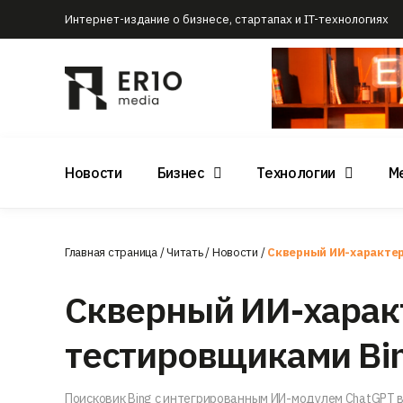
Интернет-издание о бизнесе, стартапах и IT-технологиях
Новости
Бизнес
Технологии
М
Главная страница
/
Читать
/
Новости
/
Скверный ИИ-характер
Скверный ИИ-характ
тестировщиками Bi
Поисковик Bing с интегрированным ИИ-модулем ChatGPT в