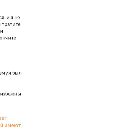
я, и я не
я тратите
 и
кончите
ему я был
неизбежны
жет
ей имеют