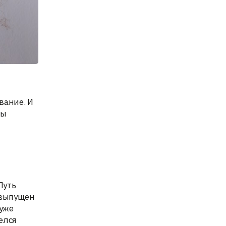
вание. И
ры
Путь
 выпущен
 уже
елся