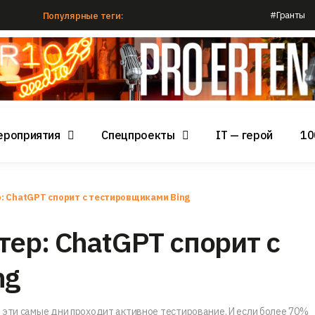
#Гранты
Популярные теги:
ероприятия
Спецпроекты
IT — герой
10
: ChatGPT спорит с тестировщиками Bing
ер: ChatGPT спорит с
ng
 эти самые дни проходит активное тестирование. И если более 70%