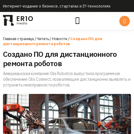
Интернет-издание о бизнесе, стартапах и IT-технологиях
Главная страница
/
Читать
/
Новости
/
Создано ПО для
дистанционного ремонта роботов
Создано ПО для дистанционного
ремонта роботов
Американская компания Olis Robotics выпустила программное
обеспечение Olis Connect, позволяющее дистанционно выявлять и
устранять неисправности роботов.