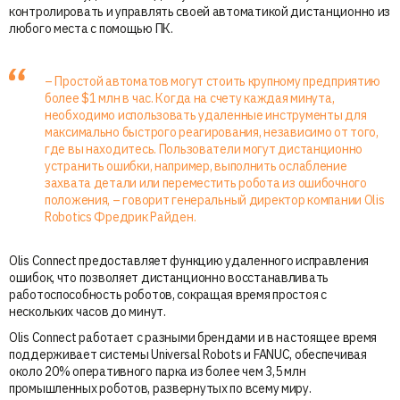
контролировать и управлять своей автоматикой дистанционно из
любого места с помощью ПК.
– Простой автоматов могут стоить крупному предприятию
более $1 млн в час. Когда на счету каждая минута,
необходимо использовать удаленные инструменты для
максимально быстрого реагирования, независимо от того,
где вы находитесь. Пользователи могут дистанционно
устранить ошибки, например, выполнить ослабление
захвата детали или переместить робота из ошибочного
положения, – говорит генеральный директор компании Olis
Robotics Фредрик Райден.
Olis Connect предоставляет функцию удаленного исправления
ошибок, что позволяет дистанционно восстанавливать
работоспособность роботов, сокращая время простоя с
нескольких часов до минут.
Olis Connect работает с разными брендами и в настоящее время
поддерживает системы Universal Robots и FANUC, обеспечивая
около 20% оперативного парка из более чем 3,5 млн
промышленных роботов, развернутых по всему миру.