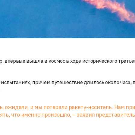
p, впервые вышла в космос в ходе исторического третье
 испытаниях, причем путешествие длилось около часа, 
.
 мы ожидали, и мы потеряли ракету-носитель. Нам пр
ть, что именно произошло, – заявил представитель