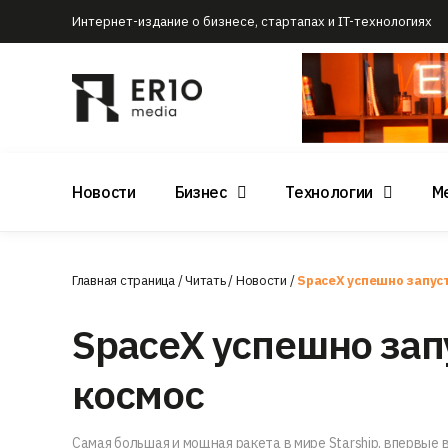
Интернет-издание о бизнесе, стартапах и IT-технологиях
Новости
Бизнес
Технологии
М
Главная страница
/
Читать
/
Новости
/
SpaceX успешно запуст
SpaceX успешно запу
космос
Самая большая и мощная ракета в мире Starship, впервые 