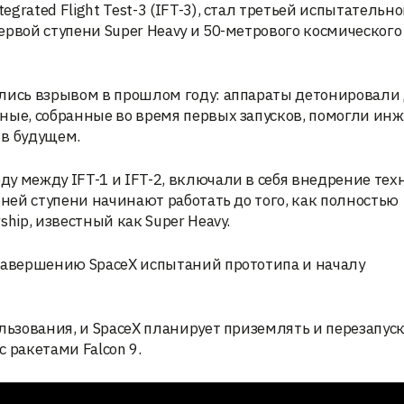
rated Flight Test-3 (IFT-3), стал третьей испытательн
ервой ступени Super Heavy и 50-метрового космического
ились взрывом в прошлом году: аппараты детонировали
ные, собранные во время первых запусков, помогли ин
 в будущем.
у между IFT-1 и IFT-2, включали в себя внедрение тех
хней ступени начинают работать до того, как полностью
hip, известный как Super Heavy.
 завершению SpaceX испытаний прототипа и началу
льзования, и SpaceX планирует приземлять и перезапуск
с ракетами Falcon 9.