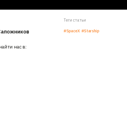
Теги статьи
Сапожников
#SpaceX
#Starship
найти нас в: