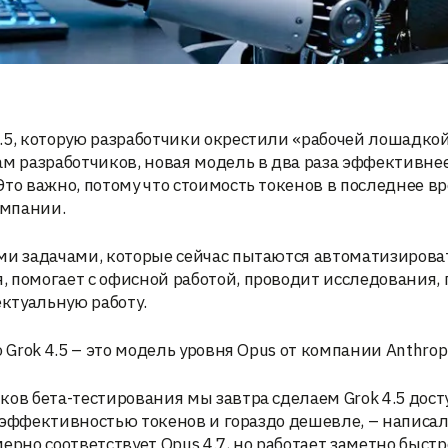
.5, которую разработчики окрестили «рабочей лошадкой
ам разработчиков, новая модель в два раза эффективне
то важно, потому что стоимость токенов в последнее в
омпании.
ми задачами, которые сейчас пытаются автоматизироват
 помогает с офисной работой, проводит исследования, 
ктуальную работу.
 Grok 4.5 – это модель уровня Opus от компании Anthropi
ков бета-тестирования мы завтра сделаем Grok 4.5 дос
ей эффективностью токенов и гораздо дешевле, – написал
но соответствует Opus 4.7, но работает заметно быстр