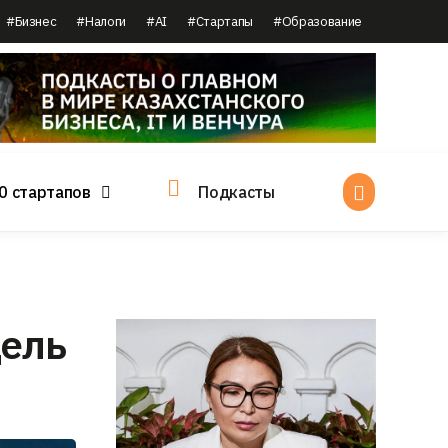
#Бизнес
#Налоги
#AI
#Стартапы
#Образование
0 стартапов
Подкасты
дель