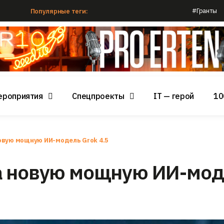
#Гранты
Популярные теги:
ероприятия
Спецпроекты
IT — герой
10
овую мощную ИИ-модель Grok 4.5
а новую мощную ИИ-мо