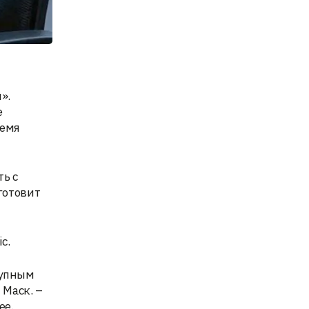
».
е
ремя
ь с
готовит
c.
тупным
 Маск. –
ее.