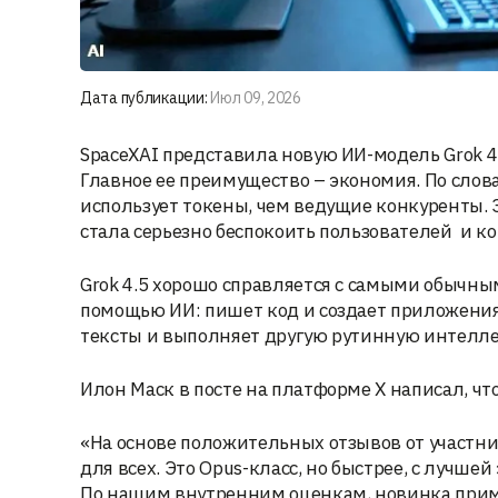
Дата публикации:
Июл 09, 2026
SpaceXAI представила новую ИИ-модель Grok 4
Главное ее преимущество – экономия. По слов
использует токены, чем ведущие конкуренты. Э
стала серьезно беспокоить пользователей и к
Grok 4.5 хорошо справляется с самыми обычны
помощью ИИ: пишет код и создает приложения,
тексты и выполняет другую рутинную интелле
Илон Маск в посте на платформе X написал, что
«На основе положительных отзывов от участни
для всех. Это Opus-класс, но быстрее, с лучш
По нашим внутренним оценкам, новинка пример