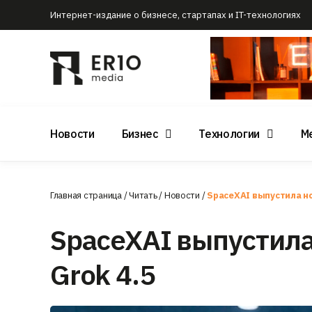
Интернет-издание о бизнесе, стартапах и IT-технологиях
Новости
Бизнес
Технологии
М
Главная страница
/
Читать
/
Новости
/
SpaceXAI выпустила н
SpaceXAI выпустил
Grok 4.5