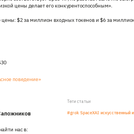
изкой цены делает его конкурентоспособным».
 цены: $2 за миллион входных токенов и $6 за миллио
$30
жасное поведение»
Теги статьи
Сапожников
#grok
SpaceXAI
искусственный 
найти нас в: