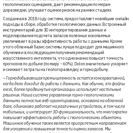
геологических сценариев, дает рекомендации по мерам
доразведки, улучшает оценки рисков на ранних стадиях.
Созданная в 2018 году система, предоставляет новейшие онлайн
подходы в сборе, обработке геологических данных. Встроенный
инструментарий для 3D интерпретирования данных и
моделирования подсчета запасов полезных ископаемых
увеличивает в разы эффективность работы с данными. Кроме
этого облачный базис системы лучше подходит для машинного
обучения и в последующем получения рекомендаций
искусственного интеллекта, что однозначно повысит точность
прогнозов по добыче (по миру ~ 60%). Dolon значительно ускоряет
и снижает затраты на геологоразведку и горнодобычу.
– Горнодобывающая промышленность остается консервативной,
когда дело доходит до работы с данными. Как обычно, это файлы
excel, более продвинутые организации используют настольные
решения. Наша система управления горно-геологическими
данными полностью веб-ориентирована, основана на облачной
базе, одинаково работает на различных устройствах, в том числе
мобильных, и интегрирует 3D-функциональность, что многократно
повышает эффективность работы с геологическими объектами.
Машинное обучение также является приоритетным направлением
для ускорения и повышения точности оценки запасов. Мы