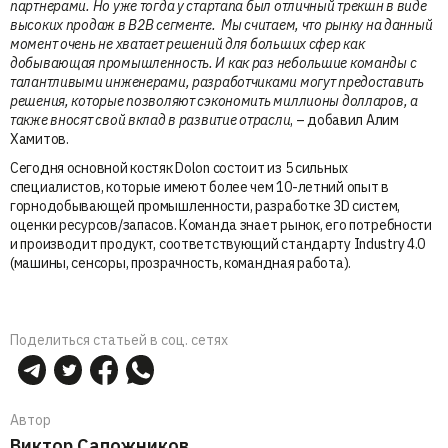
партнерами. Но уже тогда у стартапа был отличный трекшн в виде
высоких продаж в B2B сегменте. Мы считаем, что рынку на данный
момент очень не хватает решений для больших сфер как
добывающая промышленность. И как раз небольшие команды с
талантливыми инженерами, разработчиками могут предоставить
решения, которые позволяют сэкономить миллионы долларов, а
также вносят свой вклад в развитие отрасли
, – добавил Алим
Хамитов.
Сегодня основной костяк Dolon состоит из 5 сильных
специалистов, которые имеют более чем 10-летний опыт в
горнодобывающей промышленности, разработке 3D систем,
оценки ресурсов/запасов. Команда знает рынок, его потребности
и производит продукт, соответствующий стандарту Industry 4.0
(машины, сенсоры, прозрачность, командная работа).
Поделиться статьей в соц. сетях
Автор
Виктор Сапожников