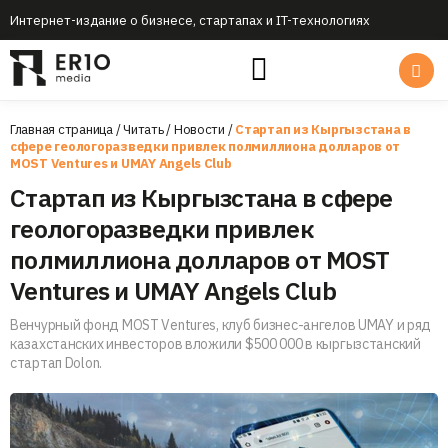
Интернет-издание о бизнесе, стартапах и IT-технологиях
Главная страница
/
Читать
/
Новости
/
Стартап из Кыргызстана в
сфере геологоразведки привлек полмиллиона долларов от
MOST Ventures и UMAY Angels Club
Стартап из Кыргызстана в сфере
геологоразведки привлек
полмиллиона долларов от MOST
Ventures и UMAY Angels Club
Венчурный фонд MOST Ventures, клуб бизнес-ангелов UMAY и ряд
казахстанских инвесторов вложили $500 000 в кыргызстанский
стартап Dolon.