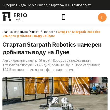
Интернет-издание о бизнесе, стартапах и IT-технологиях
Главная страница
/
Читать
/
Новости
/
Стартап Starpath Robotics
намерен добывать воду на Луне
Стартап Starpath Robotics намерен
добывать воду на Луне
Американский стартап Starpath Robotics разрабатывает
технологию получения жидкой воды на Луне. Проект привлек
$14.5 млн первоначального финансирования.