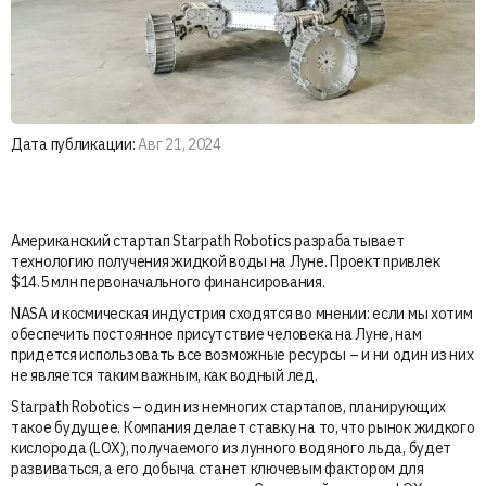
Дата публикации:
Авг 21, 2024
Американский стартап Starpath Robotics разрабатывает
технологию получения жидкой воды на Луне. Проект привлек
$14.5 млн первоначального финансирования.
NASA и космическая индустрия сходятся во мнении: если мы хотим
обеспечить постоянное присутствие человека на Луне, нам
придется использовать все возможные ресурсы – и ни один из них
не является таким важным, как водный лед.
Starpath Robotics – один из немногих стартапов, планирующих
такое будущее. Компания делает ставку на то, что рынок жидкого
кислорода (LOX), получаемого из лунного водяного льда, будет
развиваться, а его добыча станет ключевым фактором для