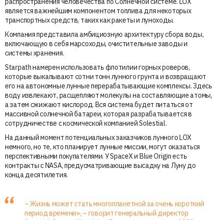
распространения человечества по Солнечной системе. LOX
является важнейшим компонентом топлива для некоторых
транспортных средств, таких как ракеты и луноходы.
Компания представила амбициозную архитектуру сбора воды,
включающую в себя марсоходы, очистительные заводы и
системы хранения.
Starpath намерен использовать флотилии горных роверов,
которые выкапывают сотни тонн лунного грунта и возвращают
его на автономные лунные перерабатывающие комплексы. Здесь
воду извлекают, расщепляют молекулы на составляющие атомы,
а затем сжижают кислород. Вся система будет питаться от
массивной солнечной батареи, которая разрабатывается в
сотрудничестве с космической компанией Solestial.
На данный момент потенциальных заказчиков лунного LOX
немного, но те, кто планирует лунные миссии, могут оказаться
перспективными покупателями. У SpaceX и Blue Origin есть
контракты с NASA, предусматривающие высадку на Луну до
конца десятилетия.
– Жизнь может стать многопланетной за очень короткий
период времени», – говорит генеральный директор