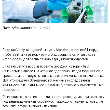
Дата публикации:
Сен 12, 2022
Стартап Verily, входящий в группу Alphabet, привлек $1 млрд,
чтобы выйти на рынок «точного здоровья». Капитал будет
использован для расширения медицинских продуктов.
Стартап Verily вырос из проекта Google X, который был
изначально нацелен на «точное здоровье», когда медицинские
средства адаптируются с целью лечения конкретного человека.
Для этой задачи объединяются научные исследования,
клинические и неклинические данные, а также вычислительные
мощности.
По мнению специалистов, адаптация процедур и медикаментов
под индивидуальные особенности каждого пациента позволяет
повысить эффективность лечения.