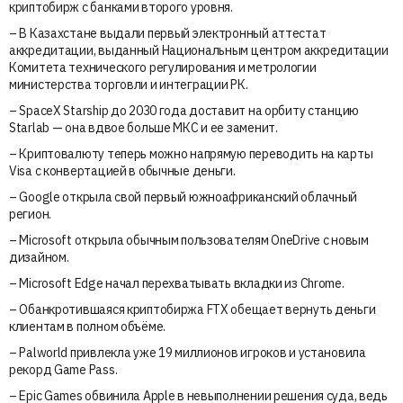
криптобирж с банками второго уровня.
– В Казахстане выдали первый электронный аттестат
аккредитации, выданный Национальным центром аккредитации
Комитета технического регулирования и метрологии
министерства торговли и интеграции РК.
– SpaceX Starship до 2030 года доставит на орбиту станцию
Starlab — она вдвое больше МКС и ее заменит.
– Криптовалюту теперь можно напрямую переводить на карты
Visa с конвертацией в обычные деньги.
– Google открыла свой первый южноафриканский облачный
регион.
– Microsoft открыла обычным пользователям OneDrive с новым
дизайном.
– Microsoft Edge начал перехватывать вкладки из Chrome.
– Обанкротившаяся криптобиржа FTX обещает вернуть деньги
клиентам в полном объёме.
– Palworld привлекла уже 19 миллионов игроков и установила
рекорд Game Pass.
– Epic Games обвинила Apple в невыполнении решения суда, ведь