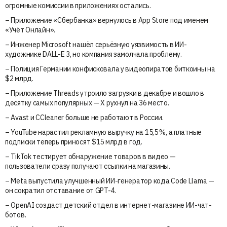
огромные комиссии в приложениях остались.
– Приложение «Сбербанка» вернулось в App Store под именем
«Учёт Онлайн».
– Инженер Microsoft нашёл серьёзную уязвимость в ИИ-
художнике DALL-E 3, но компания замолчала проблему.
– Полиция Германии конфисковала у видеопиратов биткоины на
$2 млрд.
– Приложение Threads утроило загрузки в декабре и вошло в
десятку самых популярных — X рухнул на 36 место.
– Avast и CCleaner больше не работают в России.
– YouTube нарастил рекламную выручку на 15,5 %, а платные
подписки теперь приносят $15 млрд в год.
– TikTok тестирует обнаружение товаров в видео —
пользователи сразу получают ссылки на магазины.
– Meta выпустила улучшенный ИИ-генератор кода Code Llama —
он сократил отставание от GPT-4.
– OpenAI создаст детский отдел в интернет-магазине ИИ-чат-
ботов.