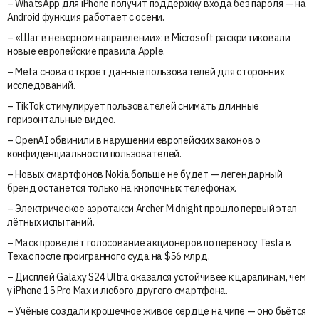
– WhatsApp для iPhone получит поддержку входа без пароля — на
Android функция работает с осени.
– «Шаг в неверном направлении»: в Microsoft раскритиковали
новые европейские правила Apple.
– Meta снова откроет данные пользователей для сторонних
исследований.
– TikTok стимулирует пользователей снимать длинные
горизонтальные видео.
– OpenAI обвинили в нарушении европейских законов о
конфиденциальности пользователей.
– Новых смартфонов Nokia больше не будет — легендарный
бренд останется только на кнопочных телефонах.
– Электрическое аэротакси Archer Midnight прошло первый этап
лётных испытаний.
– Маск проведёт голосование акционеров по переносу Tesla в
Техас после проигранного суда на $56 млрд.
– Дисплей Galaxy S24 Ultra оказался устойчивее к царапинам, чем
у iPhone 15 Pro Max и любого другого смартфона.
– Учёные создали крошечное живое сердце на чипе — оно бьётся