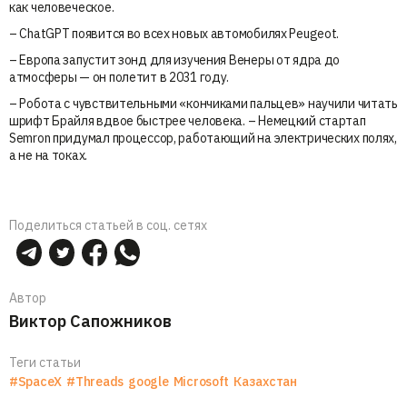
как человеческое.
– ChatGPT появится во всех новых автомобилях Peugeot.
– Европа запустит зонд для изучения Венеры от ядра до
атмосферы — он полетит в 2031 году.
– Робота с чувствительными «кончиками пальцев» научили читать
шрифт Брайля вдвое быстрее человека. – Немецкий стартап
Semron придумал процессор, работающий на электрических полях,
а не на токах.
Поделиться статьей в соц. сетях
Автор
Виктор Сапожников
Теги статьи
#SpaceX
#Threads
google
Microsoft
Казахстан