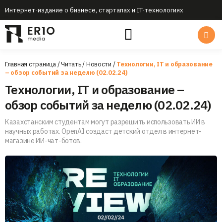
Интернет-издание о бизнесе, стартапах и IT-технологиях
Главная страница
/
Читать
/
Новости
/
Технологии, IT и образование
– обзор событий за неделю (02.02.24)
Технологии, IT и образование –
обзор событий за неделю (02.02.24)
Казахстанским студентам могут разрешить использовать ИИ в
научных работах. OpenAI создаст детский отдел в интернет-
магазине ИИ-чат-ботов.