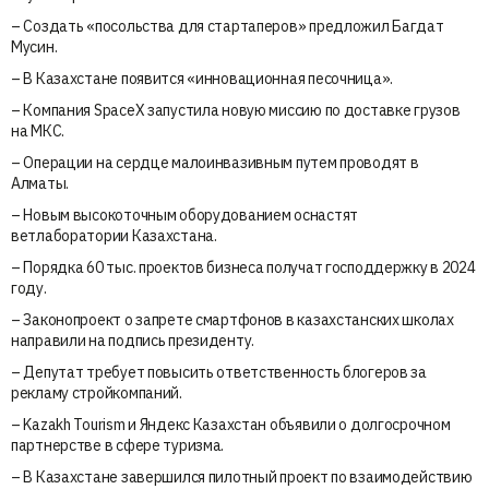
– Создать «посольства для стартаперов» предложил Багдат
Мусин.
– В Казахстане появится «инновационная песочница».
– Компания SpaceX запустила новую миссию по доставке грузов
на МКС.
– Операции на сердце малоинвазивным путем проводят в
Алматы.
– Новым высокоточным оборудованием оснастят
ветлаборатории Казахстана.
– Порядка 60 тыс. проектов бизнеса получат господдержку в 2024
году.
– Законопроект о запрете смартфонов в казахстанских школах
направили на подпись президенту.
– Депутат требует повысить ответственность блогеров за
рекламу стройкомпаний.
– Kazakh Tourism и Яндекс Казахстан объявили о долгосрочном
партнерстве в сфере туризма.
– В Казахстане завершился пилотный проект по взаимодействию